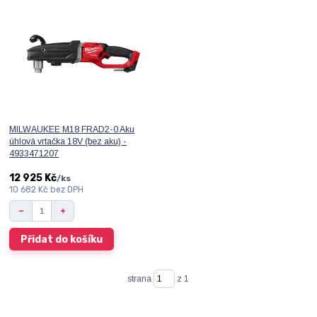
MILWAUKEE M18 FRAD2-0 Aku
úhlová vrtačka 18V (bez aku) -
4933471207
12 925 Kč
/
ks
10 682 Kč
bez DPH
Přidat do košíku
strana
z 1