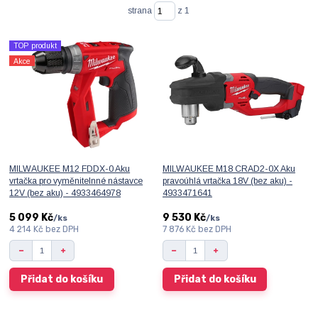
strana
z 1
TOP produkt
Akce
MILWAUKEE M12 FDDX-0 Aku
MILWAUKEE M18 CRAD2-0X Aku
vrtačka pro vyměnitelnné nástavce
pravoúhlá vrtačka 18V (bez aku) -
12V (bez aku) - 4933464978
4933471641
5 099 Kč
9 530 Kč
/
ks
/
ks
4 214 Kč
bez DPH
7 876 Kč
bez DPH
Přidat do košíku
Přidat do košíku