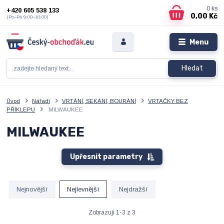
0
ks
+420 605 538 133
0,00 Kč
(Po–Pá 9:00–16:00)
Menu
Hledat
Úvod
Nářadí
VRTÁNÍ, SEKÁNÍ, BOURÁNÍ
VRTAČKY BEZ
PŘÍKLEPU
MILWAUKEE
MILWAUKEE
Upřesnit parametry
Nejnovější
Nejlevnější
Nejdražší
Zobrazuji 1-3 z 3