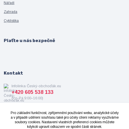
Nářadí
Zahrada
Cyklistika
Plaťte u nás bezpečně
Kontakt
Infolinka Český-obchoďák.eu
+420 605 538 133
(Po–Pá 9:00–16:00)
info@cesky-obchodak.eu
Pro základní funkčnost, zpříjemnění používání webu, analytické účely
a v případě udělení souhlasu také pro účely cílení reklamy využíváme
soubory cookies. Nastavení vlastních preferencí cookies můžete
kdykoli upravit odkazem ve spodní části stránek.