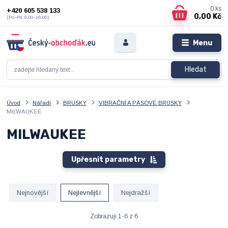
0
ks
+420 605 538 133
0,00 Kč
(Po–Pá 9:00–16:00)
Menu
Hledat
Úvod
Nářadí
BRUSKY
VIBRAČNÍ A PÁSOVÉ BRUSKY
MILWAUKEE
MILWAUKEE
Upřesnit parametry
Nejnovější
Nejlevnější
Nejdražší
Zobrazuji 1-6 z 6