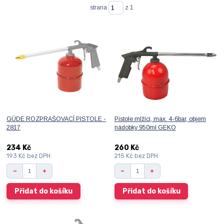
strana
z 1
GÜDE ROZPRAŠOVACÍ PISTOLE -
Pistole mlžící, max. 4-6bar, objem
2817
nádobky 950ml GEKO
234 Kč
260 Kč
193 Kč
bez DPH
215 Kč
bez DPH
Přidat do košíku
Přidat do košíku