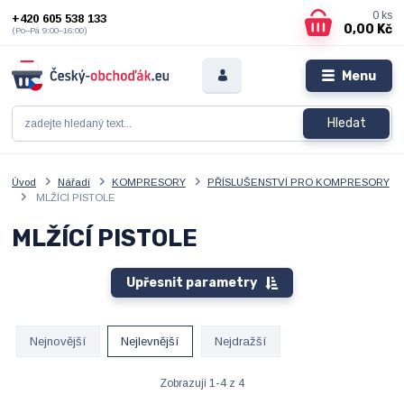
0
ks
+420 605 538 133
0,00 Kč
(Po–Pá 9:00–16:00)
Menu
Hledat
Úvod
Nářadí
KOMPRESORY
PŘÍSLUŠENSTVÍ PRO KOMPRESORY
MLŽÍCÍ PISTOLE
MLŽÍCÍ PISTOLE
Upřesnit parametry
Nejnovější
Nejlevnější
Nejdražší
Zobrazuji 1-4 z 4