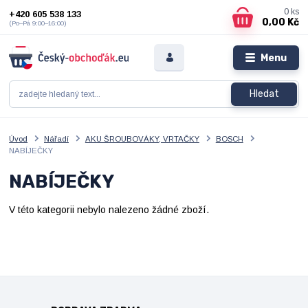
0
ks
+420 605 538 133
0,00 Kč
(Po–Pá 9:00–16:00)
Menu
Hledat
Úvod
Nářadí
AKU ŠROUBOVÁKY, VRTAČKY
BOSCH
NABÍJEČKY
NABÍJEČKY
V této kategorii nebylo nalezeno žádné zboží.