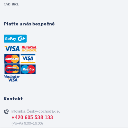
Cyklistika
Plaťte u nás bezpečně
Kontakt
Infolinka Český-obchoďák.eu
+420 605 538 133
(Po–Pá 9:00–16:00)