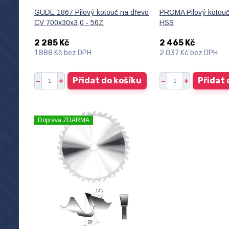
GÜDE 1867 Pilový kotouč na dřevo
PROMA Pilový kotou
CV 700x30x3,0 - 56Z
HSS
2 285 Kč
2 465 Kč
1 888 Kč
bez DPH
2 037 Kč
bez DPH
Přidat do košíku
Přidat 
Doprava ZDARMA