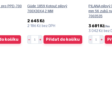
č pro PPD-700
Güde 1859 Kotouč pilový
PILANA pilový
700X30X4,2 MM
mm 56 zubů na
7003535
2 645 Kč
3 681 Kč
2 186 Kč
bez DPH
/
ks
3 042 Kč
bez 
do košíku
Přidat do košíku
Př