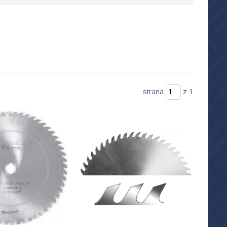
strana
z 1