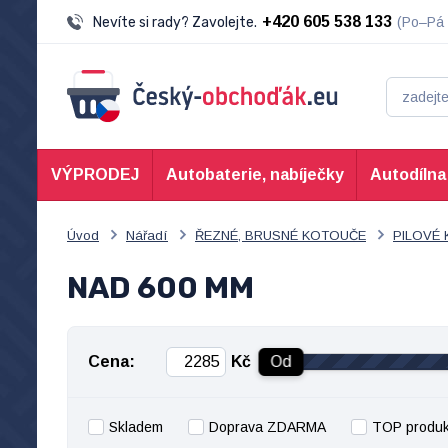
+420 605 538 133
Nevíte si rady? Zavolejte.
(Po–Pá 
VÝPRODEJ
Autobaterie, nabíječky
Autodílna
Úvod
Nářadí
ŘEZNÉ, BRUSNÉ KOTOUČE
PILOVÉ
NAD 600 MM
Cena:
Kč
Od
Skladem
Doprava ZDARMA
TOP produk