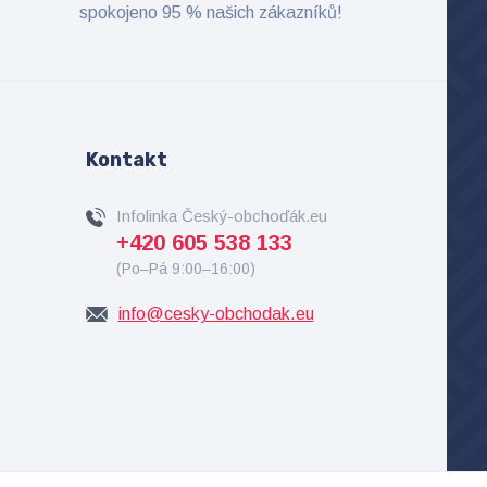
spokojeno 95 % našich zákazníků!
Kontakt
Infolinka Český-obchoďák.eu
+420 605 538 133
(Po–Pá 9:00–16:00)
info@cesky-obchodak.eu