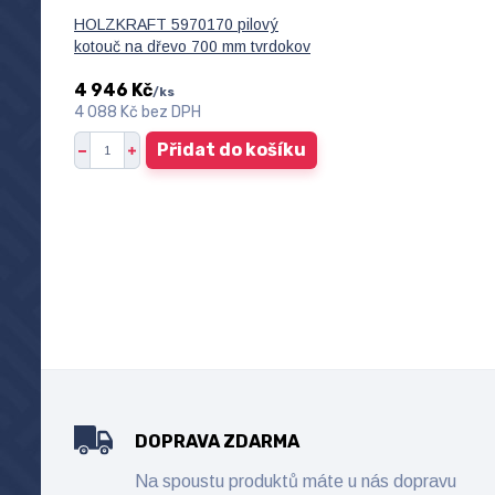
HOLZKRAFT 5970170 pilový
kotouč na dřevo 700 mm tvrdokov
4 946 Kč
/
ks
4 088 Kč
bez DPH
Přidat do košíku
DOPRAVA ZDARMA
Na spoustu produktů máte u nás dopravu