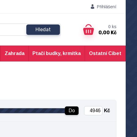
Přihlášení
0
ks
Hledat
0,00 Kč
Zahrada
Ptačí budky, krmítka
Ostatní Cibet
Do
Kč