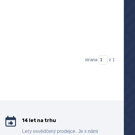
strana
z 1
14 let na trhu
Lety osvědčený prodejce. Je s námi