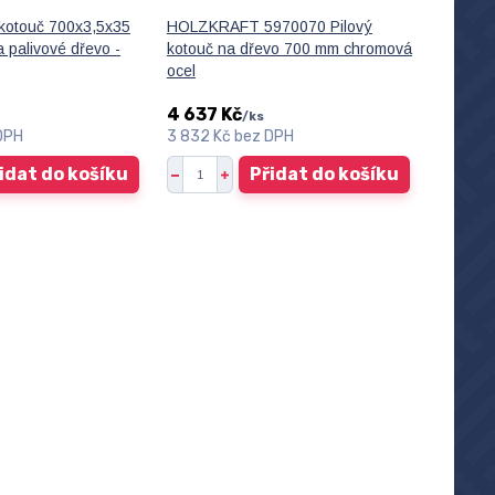
 kotouč 700x3,5x35
HOLZKRAFT 5970070 Pilový
 palivové dřevo -
kotouč na dřevo 700 mm chromová
ocel
4 637 Kč
/
ks
DPH
3 832 Kč
bez DPH
idat do košíku
Přidat do košíku