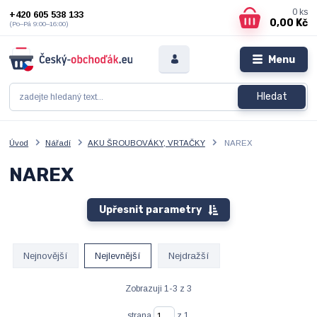
0
ks
+420 605 538 133
0,00 Kč
(Po–Pá 9:00–16:00)
Menu
Hledat
Úvod
Nářadí
AKU ŠROUBOVÁKY, VRTAČKY
NAREX
NAREX
Upřesnit parametry
Nejnovější
Nejlevnější
Nejdražší
Zobrazuji 1-3 z 3
strana
z 1