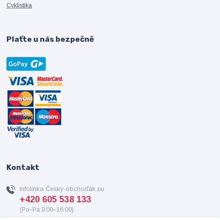
Cyklistika
Plaťte u nás bezpečně
Kontakt
Infolinka Český-obchoďák.eu
+420 605 538 133
(Po–Pá 9:00–16:00)