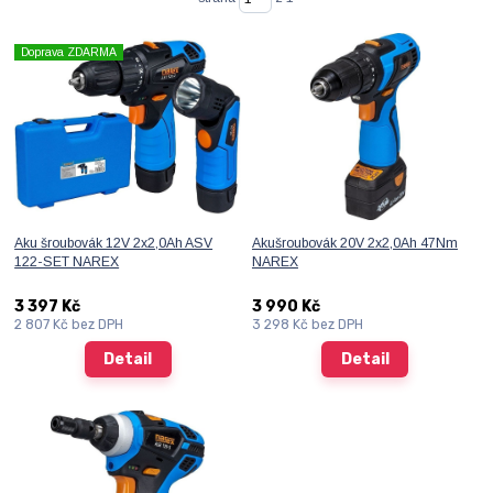
Doprava ZDARMA
Aku šroubovák 12V 2x2,0Ah ASV
Akušroubovák 20V 2x2,0Ah 47Nm
122-SET NAREX
NAREX
3 397 Kč
3 990 Kč
2 807 Kč
bez DPH
3 298 Kč
bez DPH
Detail
Detail