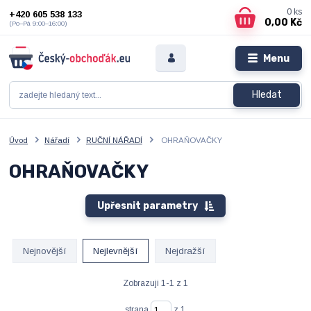
0
ks
+420 605 538 133
0,00 Kč
(Po–Pá 9:00–16:00)
Menu
Hledat
Úvod
Nářadí
RUČNÍ NÁŘADÍ
OHRAŇOVAČKY
OHRAŇOVAČKY
Upřesnit parametry
Nejnovější
Nejlevnější
Nejdražší
Zobrazuji 1-1 z 1
strana
z 1