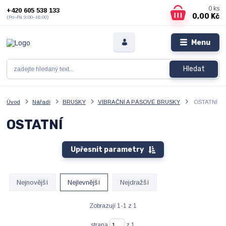
0
ks
+420 605 538 133
0,00 Kč
(Po–Pá 9:00–16:00)
Menu
Hledat
Úvod
Nářadí
BRUSKY
VIBRAČNÍ A PÁSOVÉ BRUSKY
OSTATNÍ
OSTATNÍ
Upřesnit parametry
Nejnovější
Nejlevnější
Nejdražší
Zobrazuji 1-1 z 1
strana
z 1