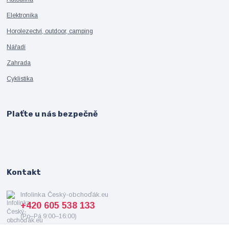
Elektronika
Horolezectví, outdoor, camping
Nářadí
Zahrada
Cyklistika
Plaťte u nás bezpečně
Kontakt
Infolinka Český-obchoďák.eu
+420 605 538 133
(Po–Pá 9:00–16:00)