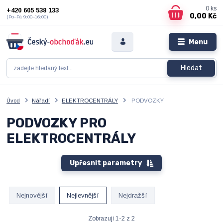
0
ks
+420 605 538 133
0,00 Kč
(Po–Pá 9:00–16:00)
Menu
Hledat
Úvod
Nářadí
ELEKTROCENTRÁLY
PODVOZKY
PODVOZKY PRO
ELEKTROCENTRÁLY
Upřesnit parametry
Nejnovější
Nejlevnější
Nejdražší
Zobrazuji 1-2 z 2