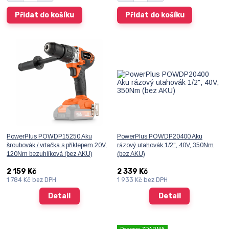
Přidat do košíku
Přidat do košíku
PowerPlus POWDP15250 Aku
PowerPlus POWDP20400 Aku
šroubovák / vrtačka s příklepem 20V,
rázový utahovák 1/2", 40V, 350Nm
120Nm bezuhlíková (bez AKU)
(bez AKU)
2 159 Kč
2 339 Kč
1 784 Kč
bez DPH
1 933 Kč
bez DPH
Detail
Detail
Doprava ZDARMA