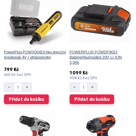
PowerPlus POWX00420 Aku precizní
POWERPLUS POWDP9023
šroubovák 4V + příslušenství
Baterie/Akumulátor 20V, LI-ION
3,0Ah
799 Kč
1 099 Kč
660 Kč
bez DPH
908 Kč
bez DPH
Přidat do košíku
Přidat do košíku