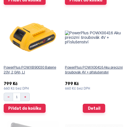
Přidat do košíku
Přidat do košíku
PowerPlus POWXB90030 Baterie
PowerPlus POWX00416 Aku precizní
20V, 2,0Ah, LI
šroubovák 4V + příslušenství
799 Kč
799 Kč
660 Kč
bez DPH
660 Kč
bez DPH
Přidat do košíku
Detail