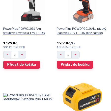
PowerPlus POWC1061 Aku
PowerPlus POWDP2010 Aku rázový
šroubovák / vrtačka 16V LI-ION
utahovák 20V LI-ION (bez baterie)
1 199 Kč
1 251 Kč
/
ks
991 Kč
bez DPH
1 034 Kč
bez DPH
Přidat do košíku
Přidat do košíku