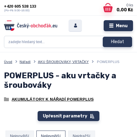
0
ks
+420 605 538 133
0,00 Kč
(Po–Pá 9:00–16:00)
Menu
Hledat
Úvod
Nářadí
AKU ŠROUBOVÁKY, VRTAČKY
POWERPLUS
POWERPLUS - aku vrtačky a
šroubováky
AKUMULÁTORY K NÁŘADÍ POWERPLUS
Upřesnit parametry
Nejnovější
Nejlevnější
Nejdražší