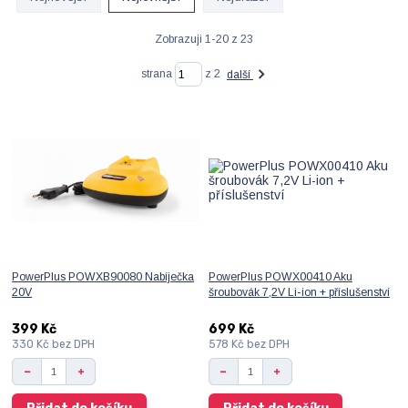
Zobrazuji 1-20 z 23
strana
z 2
další
PowerPlus POWXB90080 Nabíječka
PowerPlus POWX00410 Aku
20V
šroubovák 7,2V Li-ion + příslušenství
399 Kč
699 Kč
330 Kč
bez DPH
578 Kč
bez DPH