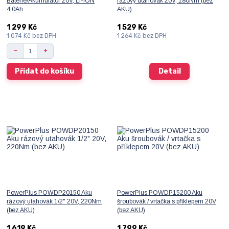
Baterie/Akumulátor 20V, LI-ION
rázový utahovák 20V, 180Nm (bez
4,0Ah
AKU)
1 299 Kč
1 529 Kč
1 074 Kč
bez DPH
1 264 Kč
bez DPH
Přidat do košíku
Detail
PowerPlus POWDP20150 Aku
PowerPlus POWDP15200 Aku
rázový utahovák 1/2" 20V, 220Nm
šroubovák / vrtačka s příklepem 20V
(bez AKU)
(bez AKU)
1 619 Kč
1 799 Kč