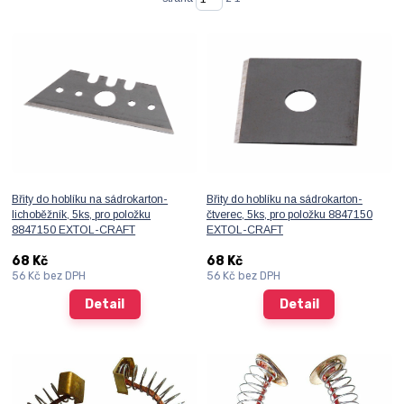
Břity do hoblíku na sádrokarton-
Břity do hoblíku na sádrokarton-
lichoběžník, 5ks, pro položku
čtverec, 5ks, pro položku 8847150
8847150 EXTOL-CRAFT
EXTOL-CRAFT
68 Kč
68 Kč
56 Kč
bez DPH
56 Kč
bez DPH
Detail
Detail