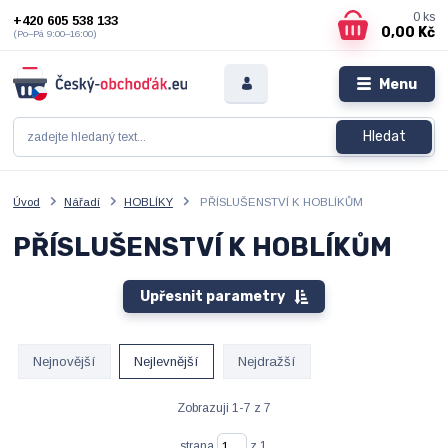
0
ks
+420 605 538 133
0,00 Kč
(Po–Pá 9:00–16:00)
Menu
Hledat
Úvod
Nářadí
HOBLÍKY
PŘÍSLUŠENSTVÍ K HOBLÍKŮM
PŘÍSLUŠENSTVÍ K HOBLÍKŮM
Upřesnit parametry
Nejnovější
Nejlevnější
Nejdražší
Zobrazuji 1-7 z 7
strana
z 1