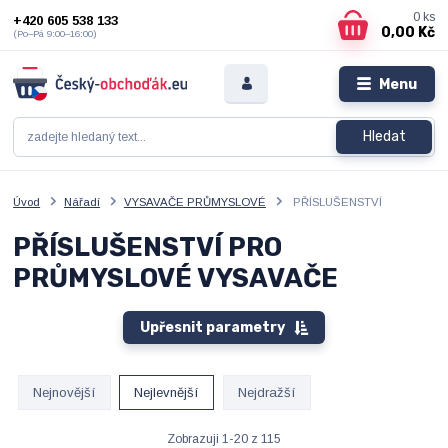
0
ks
+420 605 538 133
0,00 Kč
(Po–Pá 9:00–16:00)
Menu
Hledat
Úvod
Nářadí
VYSAVAČE PRŮMYSLOVÉ
PŘÍSLUŠENSTVÍ
PŘÍSLUŠENSTVÍ PRO
PRŮMYSLOVÉ VYSAVAČE
Upřesnit parametry
Nejnovější
Nejlevnější
Nejdražší
Zobrazuji 1-20 z 115