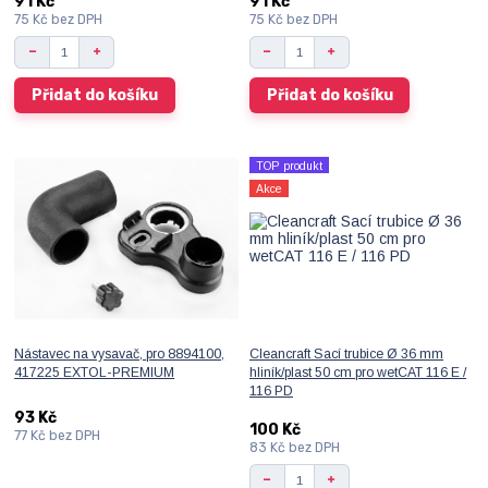
91 Kč
91 Kč
75 Kč
bez DPH
75 Kč
bez DPH
Přidat do košíku
Přidat do košíku
TOP produkt
Akce
Nástavec na vysavač, pro 8894100,
Cleancraft Sací trubice Ø 36 mm
417225 EXTOL-PREMIUM
hliník/plast 50 cm pro wetCAT 116 E /
116 PD
93 Kč
100 Kč
77 Kč
bez DPH
83 Kč
bez DPH