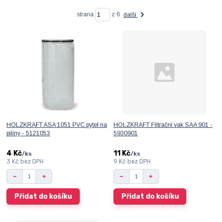
strana
z 6
další
HOLZKRAFT ASA 1051 PVC pytel na
HOLZKRAFT Filtrační vak SAA 901 -
piliny - 5121053
5930901
4 Kč
11 Kč
/
ks
/
ks
3 Kč
bez DPH
9 Kč
bez DPH
Přidat do košíku
Přidat do košíku