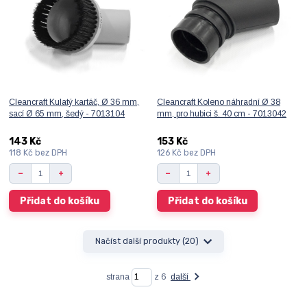
Cleancraft Kulatý kartáč, Ø 36 mm,
Cleancraft Koleno náhradní Ø 38
sací Ø 65 mm, šedý - 7013104
mm, pro hubici š. 40 cm - 7013042
143 Kč
153 Kč
118 Kč
bez DPH
126 Kč
bez DPH
Přidat do košíku
Přidat do košíku
Načíst další produkty (20)
strana
z 6
další