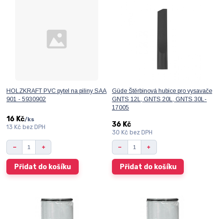
HOLZKRAFT PVC pytel na piliny SAA
Güde Štěrbinová hubice pro vysavače
901 - 5930902
GNTS 12L, GNTS 20L, GNTS 30L-
17005
16 Kč
/
ks
36 Kč
13 Kč
bez DPH
30 Kč
bez DPH
Přidat do košíku
Přidat do košíku