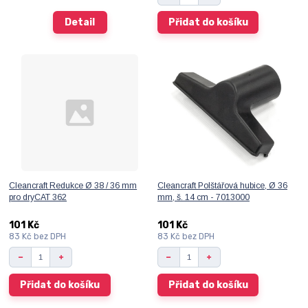
Detail
Přidat do košíku
Cleancraft Redukce Ø 38 / 36 mm
Cleancraft Polštářová hubice, Ø 36
pro dryCAT 362
mm, š. 14 cm - 7013000
101 Kč
101 Kč
83 Kč
bez DPH
83 Kč
bez DPH
Přidat do košíku
Přidat do košíku