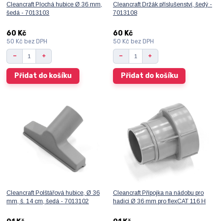
Cleancraft Plochá hubice Ø 36 mm,
Cleancraft Držák příslušenství, šedý -
šedá - 7013103
7013108
60 Kč
60 Kč
50 Kč
bez DPH
50 Kč
bez DPH
Přidat do košíku
Přidat do košíku
Cleancraft Polštářová hubice, Ø 36
Cleancraft Přípojka na nádobu pro
mm, š. 14 cm, šedá - 7013102
hadici Ø 36 mm pro flexCAT 116 H