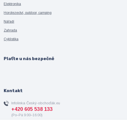
Elektronika
Horolezectví, outdoor, camping
Nářadí
Zahrada
Cyklistika
Plaťte u nás bezpečně
Kontakt
Infolinka Český-obchoďák.eu
+420 605 538 133
(Po–Pá 9:00–16:00)
info@cesky-obchodak.eu