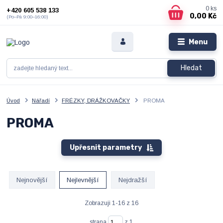
0
ks
+420 605 538 133
0,00 Kč
(Po–Pá 9:00–16:00)
Menu
Hledat
Úvod
Nářadí
FRÉZKY, DRÁŽKOVAČKY
PROMA
PROMA
Upřesnit parametry
Nejnovější
Nejlevnější
Nejdražší
Zobrazuji 1-16 z 16
strana
z 1