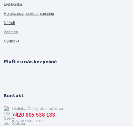
Elektronika
Horolezectví, outdoor, camping
Nářadí
Zahrada
Cyklistika
Plaťte u nás bezpečně
Kontakt
Infolinka Český-obchoďák.eu
+420 605 538 133
(Po–Pá 9:00–16:00)
info@cesky-obchodak.eu