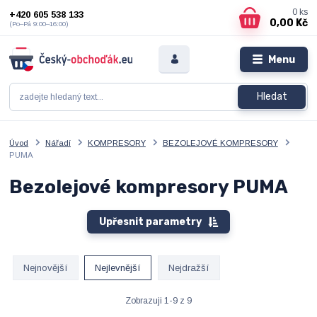
0
ks
+420 605 538 133
0,00 Kč
(Po–Pá 9:00–16:00)
Menu
Hledat
Úvod
Nářadí
KOMPRESORY
BEZOLEJOVÉ KOMPRESORY
PUMA
Bezolejové kompresory PUMA
Upřesnit parametry
Nejnovější
Nejlevnější
Nejdražší
Zobrazuji 1-9 z 9