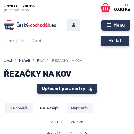
0
ks
+420 605 538 133
0,00 Kč
(Po–Pá 9:00–16:00)
Menu
Hledat
Úvod
Nářadí
PILY
ŘEZAČKY NA KOV
ŘEZAČKY NA KOV
Upřesnit parametry
Nejnovější
Nejlevnější
Nejdražší
Zobrazuji 1-20 z 26
strana
z 2
další