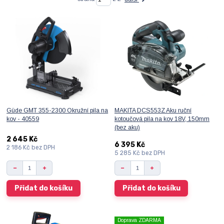
Güde GMT 355-2300 Okružní pila na
MAKITA DCS553Z Aku ruční
kov - 40559
kotoučová pila na kov 18V, 150mm
(bez aku)
2 645 Kč
6 395 Kč
2 186 Kč
bez DPH
5 285 Kč
bez DPH
Přidat do košíku
Přidat do košíku
Doprava ZDARMA