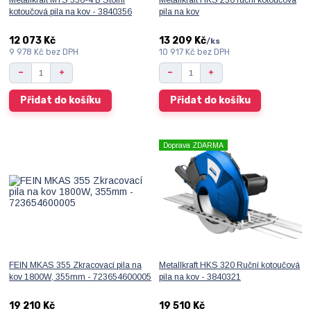
Metallkraft MTS 356-4 B Stolní
Metallkraft HKS 230 ruční kotoučová
kotoučová pila na kov - 3840356
pila na kov
12 073 Kč
13 209 Kč
/
ks
9 978 Kč
bez DPH
10 917 Kč
bez DPH
Přidat do košíku
Přidat do košíku
Doprava ZDARMA
FEIN MKAS 355 Zkracovací pila na
Metallkraft HKS 320 Ruční kotoučová
kov 1800W, 355mm - 723654600005
pila na kov - 3840321
19 210 Kč
19 510 Kč