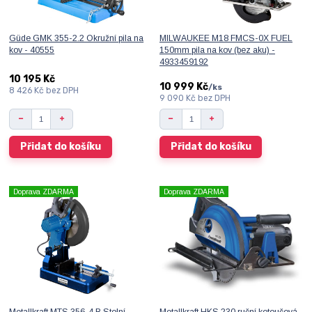
Güde GMK 355-2.2 Okružní pila na
MILWAUKEE M18 FMCS-0X FUEL
kov - 40555
150mm pila na kov (bez aku) -
4933459192
10 195 Kč
10 999 Kč
/
ks
8 426 Kč
bez DPH
9 090 Kč
bez DPH
Přidat do košíku
Přidat do košíku
Doprava ZDARMA
Doprava ZDARMA