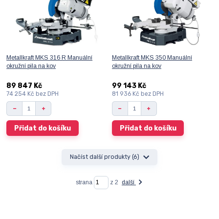
Metallkraft MKS 316 R Manuální
Metallkraft MKS 350 Manuální
okružní pila na kov
okružní pila na kov
89 847 Kč
99 143 Kč
74 254 Kč
bez DPH
81 936 Kč
bez DPH
Přidat do košíku
Přidat do košíku
Načíst další produkty (6)
strana
z 2
další