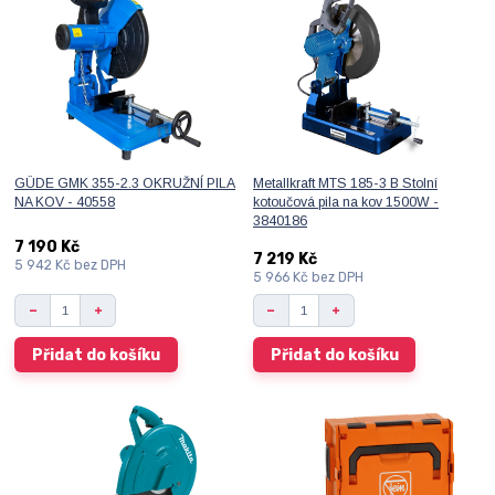
GÜDE GMK 355-2.3 OKRUŽNÍ PILA
Metallkraft MTS 185-3 B Stolní
NA KOV - 40558
kotoučová pila na kov 1500W -
3840186
7 190 Kč
7 219 Kč
5 942 Kč
bez DPH
5 966 Kč
bez DPH
Přidat do košíku
Přidat do košíku