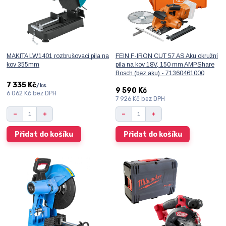
MAKITA LW1401 rozbrušovací pila na
FEIN F-IRON CUT 57 AS Aku okružní
kov 355mm
pila na kov 18V, 150 mm AMPShare
Bosch (bez aku) - 71360461000
7 335 Kč
/
ks
9 590 Kč
6 062 Kč
bez DPH
7 926 Kč
bez DPH
Přidat do košíku
Přidat do košíku