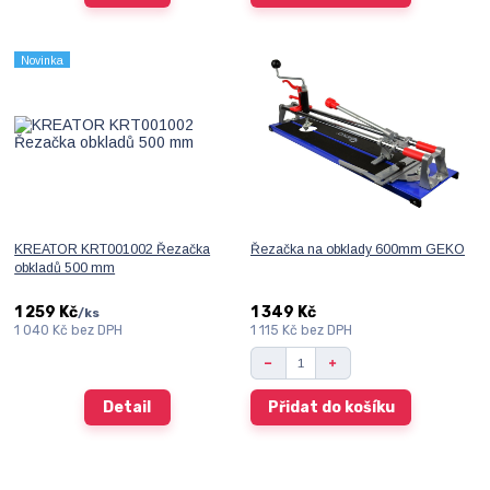
Novinka
KREATOR KRT001002 Řezačka
Řezačka na obklady 600mm GEKO
obkladů 500 mm
1 259 Kč
1 349 Kč
/
ks
1 040 Kč
bez DPH
1 115 Kč
bez DPH
Detail
Přidat do košíku