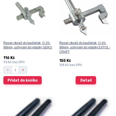
Řezač otvorů do kachliček, O 20-
Řezač otvorů do kachliček, O 20-
90mm, uchycení do vrtačky GEKO
90mm, uchycení do vrtačky EXTOL-
CRAFT
116 Kč
155 Kč
96 Kč
bez DPH
128 Kč
bez DPH
Přidat do košíku
Detail