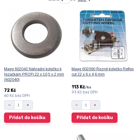
Magg 602043 Náhradní kolečko k
Magg 602090 Řezné kolečko Reflex
řezačkám PROFI 22 x 10,5 x 2 mm
cut 22 x 6 x 4,6 mm
(602040)
113 Kč
/
ks
72 Kč
93 Kč
bez DPH
60 Kč
bez DPH
Přidat do košíku
Přidat do košíku