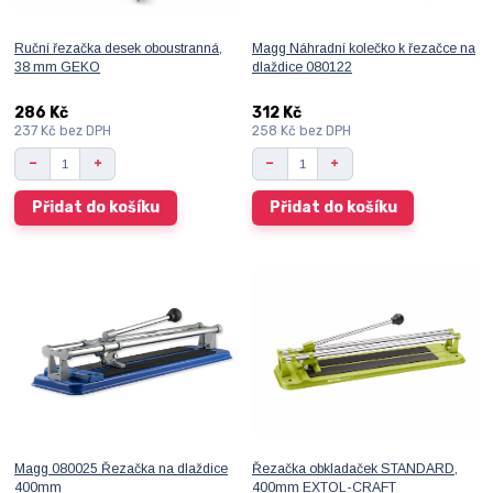
Ruční řezačka desek oboustranná,
Magg Náhradní kolečko k řezačce na
38 mm GEKO
dlaždice 080122
286 Kč
312 Kč
237 Kč
bez DPH
258 Kč
bez DPH
Přidat do košíku
Přidat do košíku
Magg 080025 Řezačka na dlaždice
Řezačka obkladaček STANDARD,
400mm
400mm EXTOL-CRAFT