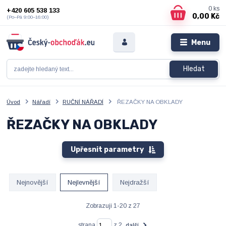
0
ks
+420 605 538 133
0,00 Kč
(Po–Pá 9:00–16:00)
Menu
Hledat
Úvod
Nářadí
RUČNÍ NÁŘADÍ
ŘEZAČKY NA OBKLADY
ŘEZAČKY NA OBKLADY
Upřesnit parametry
Nejnovější
Nejlevnější
Nejdražší
Zobrazuji 1-20 z 27
strana
z 2
další