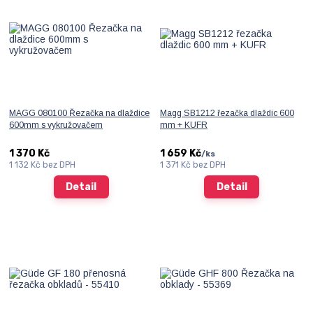
MAGG 080100 Řezačka na dlaždice
Magg SB1212 řezačka dlaždic 600
600mm s vykružovačem
mm + KUFR
1 370 Kč
1 659 Kč
/
ks
1 132 Kč
bez DPH
1 371 Kč
bez DPH
Detail
Detail