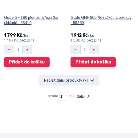
Güde GF 180 přenosná řezačka
Güde GHF 800 Řezačka na obklady
obkladů - 55410
- 55369
1 799 Kč
1 912 Kč
/
ks
/
ks
1 487 Kč
bez DPH
1 580 Kč
bez DPH
Přidat do košíku
Přidat do košíku
Načíst další produkty (7)
strana
z 2
další