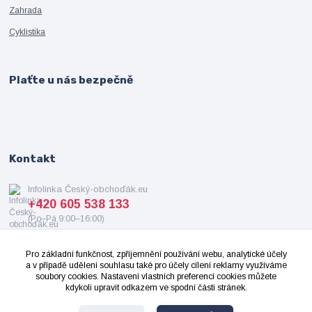
Zahrada
Cyklistika
Plaťte u nás bezpečně
Kontakt
Infolinka Český-obchoďák.eu
+420 605 538 133
(Po–Pá 9:00–16:00)
info@cesky-obchodak.eu
Pro základní funkčnost, zpříjemnění používání webu, analytické účely
a v případě udělení souhlasu také pro účely cílení reklamy využíváme
soubory cookies. Nastavení vlastních preferencí cookies můžete
kdykoli upravit odkazem ve spodní části stránek.