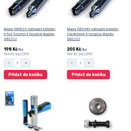
Magg SB6515 náhradní kolečko
Magg SB1043 náhradní kolečko
6,5x1,5x1mm k řezačce dlaždic
10x4x3mm k řezačce dlaždic
SB1212
SB1212
198 Kč
205 Kč
/
ks
/
ks
164 Kč
bez DPH
169 Kč
bez DPH
Přidat do košíku
Přidat do košíku