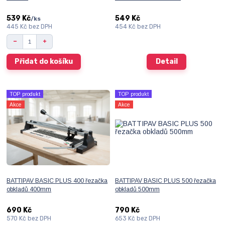
539 Kč
549 Kč
/
ks
445 Kč
bez DPH
454 Kč
bez DPH
Přidat do košíku
Detail
TOP produkt
TOP produkt
Akce
Akce
BATTIPAV BASIC PLUS 400 řezačka
BATTIPAV BASIC PLUS 500 řezačka
obkladů 400mm
obkladů 500mm
690 Kč
790 Kč
570 Kč
bez DPH
653 Kč
bez DPH