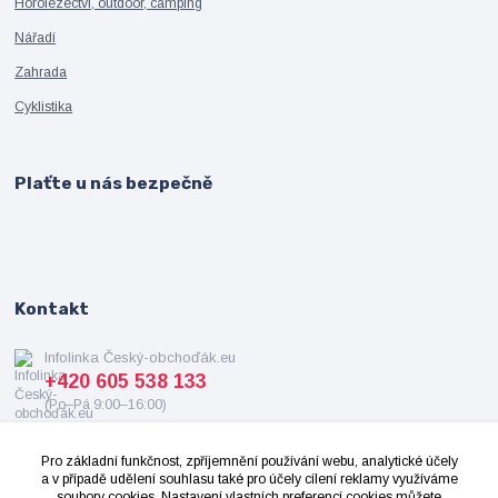
Horolezectví, outdoor, camping
Nářadí
Zahrada
Cyklistika
Plaťte u nás bezpečně
Kontakt
Infolinka Český-obchoďák.eu
+420 605 538 133
(Po–Pá 9:00–16:00)
info@cesky-obchodak.eu
Pro základní funkčnost, zpříjemnění používání webu, analytické účely
a v případě udělení souhlasu také pro účely cílení reklamy využíváme
soubory cookies. Nastavení vlastních preferencí cookies můžete