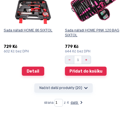
Sada nářadí HOME 86 SIXTOL
Sada nářadí HOME PINK 120 BAG
SIXTOL
729 Kč
779 Kč
602 Kč
bez DPH
644 Kč
bez DPH
Detail
Přidat do košíku
Načíst další produkty (20)
strana
z 4
další