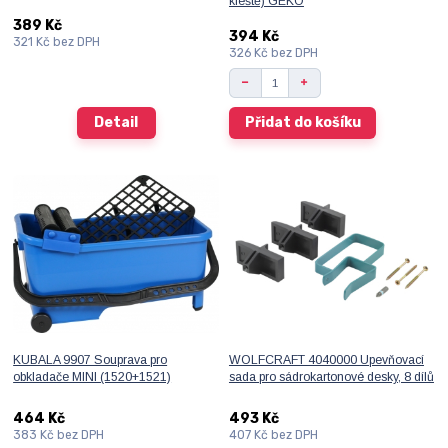
kleště) GEKO
389 Kč
394 Kč
321 Kč
bez DPH
326 Kč
bez DPH
Detail
Přidat do košíku
KUBALA 9907 Souprava pro
WOLFCRAFT 4040000 Upevňovací
obkladače MINI (1520+1521)
sada pro sádrokartonové desky, 8 dílů
464 Kč
493 Kč
383 Kč
bez DPH
407 Kč
bez DPH