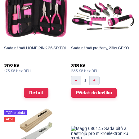
Sada nářadí HOME PINK 26 SIXTOL
Sada nářadí pro ženy, 23ks GEKO
209 Kč
318 Kč
173 Kč
bez DPH
263 Kč
bez DPH
Detail
Přidat do košíku
TOP produkt
Akce