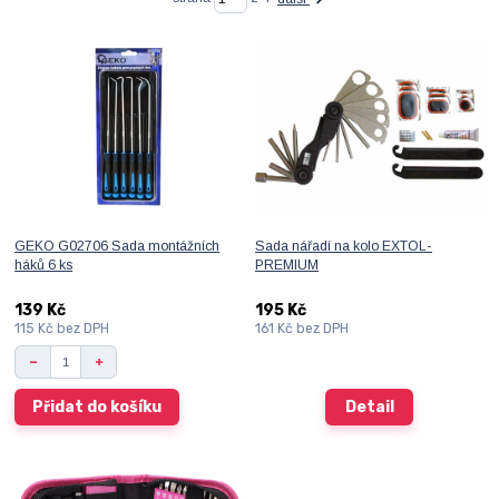
GEKO G02706 Sada montážních
Sada nářadí na kolo EXTOL-
háků 6 ks
PREMIUM
139 Kč
195 Kč
115 Kč
bez DPH
161 Kč
bez DPH
Přidat do košíku
Detail