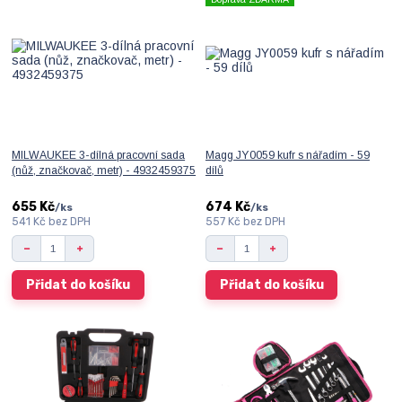
MILWAUKEE 3-dílná pracovní sada
Magg JY0059 kufr s nářadím - 59
(nůž, značkovač, metr) - 4932459375
dílů
655 Kč
674 Kč
/
ks
/
ks
541 Kč
bez DPH
557 Kč
bez DPH
Přidat do košíku
Přidat do košíku