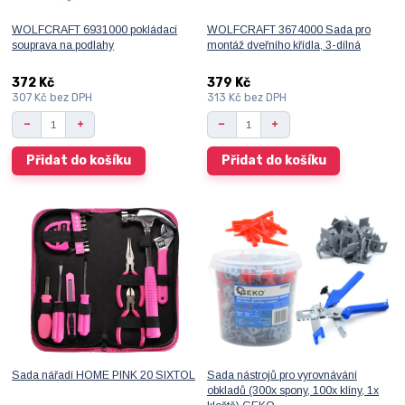
WOLFCRAFT 6931000 pokládací
WOLFCRAFT 3674000 Sada pro
souprava na podlahy
montáž dveřního křídla, 3-dílná
372 Kč
379 Kč
307 Kč
bez DPH
313 Kč
bez DPH
Přidat do košíku
Přidat do košíku
Sada nářadí HOME PINK 20 SIXTOL
Sada nástrojů pro vyrovnávání
obkladů (300x spony, 100x klíny, 1x