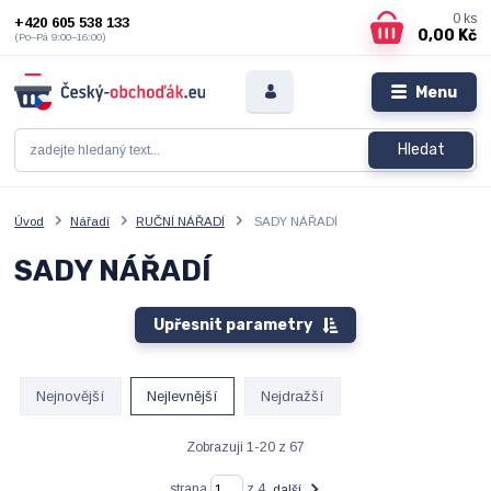
0
ks
+420 605 538 133
0,00 Kč
(Po–Pá 9:00–16:00)
Menu
Hledat
Úvod
Nářadí
RUČNÍ NÁŘADÍ
SADY NÁŘADÍ
SADY NÁŘADÍ
Upřesnit parametry
Nejnovější
Nejlevnější
Nejdražší
Zobrazuji 1-20 z 67
strana
z 4
další