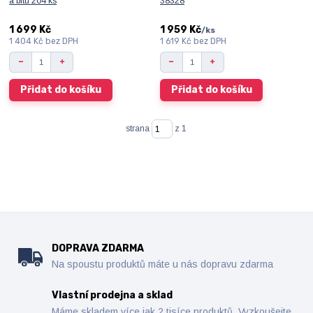
a bitů 204 ks
38328
1 699 Kč
1 959 Kč
/
ks
1 404 Kč
bez DPH
1 619 Kč
bez DPH
Přidat do košíku
Přidat do košíku
strana
z 1
DOPRAVA ZDARMA
Na spoustu produktů máte u nás dopravu zdarma
Vlastní prodejna a sklad
Máme skladem více jak 2 tisíce produktů. Vyzkoušejte