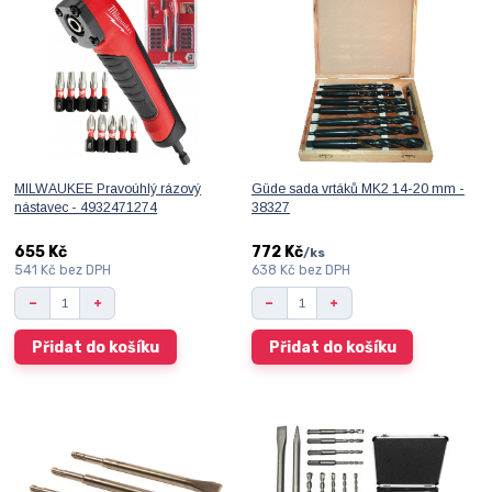
MILWAUKEE Pravoúhlý rázový
Güde sada vrtáků MK2 14-20 mm -
nástavec - 4932471274
38327
655 Kč
772 Kč
/
ks
541 Kč
bez DPH
638 Kč
bez DPH
Přidat do košíku
Přidat do košíku