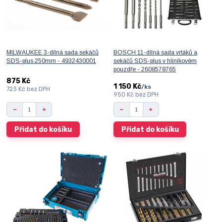
MILWAUKEE 3-dílná sada sekáčů
BOSCH 11-dílná sada vrtáků a
SDS-plus 250mm - 4932430001
sekáčů SDS-plus v hliníkovém
pouzdře - 2608578765
875 Kč
1 150 Kč
/
ks
723 Kč
bez DPH
950 Kč
bez DPH
Přidat do košíku
Přidat do košíku