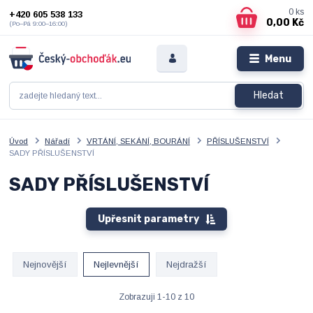
0
ks
+420 605 538 133
0,00 Kč
(Po–Pá 9:00–16:00)
Menu
Hledat
Úvod
Nářadí
VRTÁNÍ, SEKÁNÍ, BOURÁNÍ
PŘÍSLUŠENSTVÍ
SADY PŘÍSLUŠENSTVÍ
SADY PŘÍSLUŠENSTVÍ
Upřesnit parametry
Nejnovější
Nejlevnější
Nejdražší
Zobrazuji 1-10 z 10