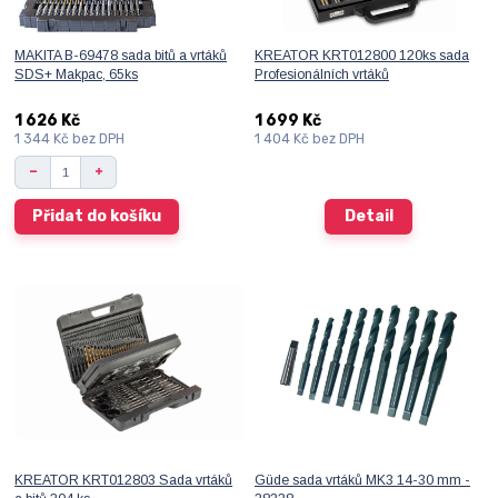
MAKITA B-69478 sada bitů a vrtáků
KREATOR KRT012800 120ks sada
SDS+ Makpac, 65ks
Profesionálních vrtáků
1 626 Kč
1 699 Kč
1 344 Kč
bez DPH
1 404 Kč
bez DPH
Přidat do košíku
Detail
KREATOR KRT012803 Sada vrtáků
Güde sada vrtáků MK3 14-30 mm -