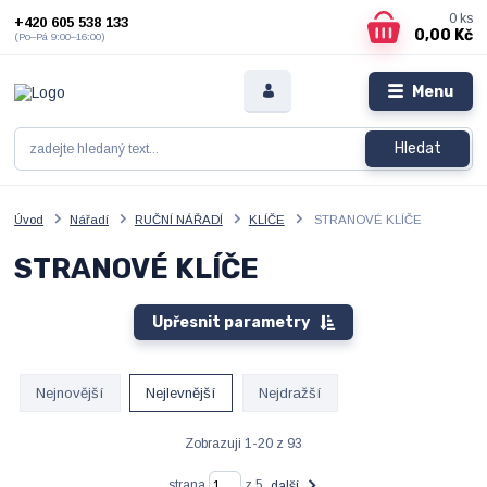
0
ks
+420 605 538 133
0,00 Kč
(Po–Pá 9:00–16:00)
Menu
Hledat
Úvod
Nářadí
RUČNÍ NÁŘADÍ
KLÍČE
STRANOVÉ KLÍČE
STRANOVÉ KLÍČE
Upřesnit parametry
Nejnovější
Nejlevnější
Nejdražší
Zobrazuji 1-20 z 93
strana
z 5
další