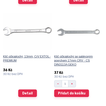
Detail
Detail
Klíč očkoplochý, 13mm, CrV EXTOL-
Klíč očkoplochý se saténovým
PREMIUM
povrchem 17mm CRV - CS
DIN3113A GEKO
36 Kč
37 Kč
30 Kč
bez DPH
30 Kč
bez DPH
Detail
Přidat do košíku