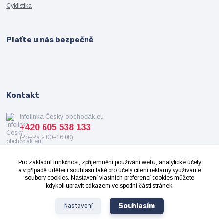
Cyklistika
Plaťte u nás bezpečně
Kontakt
Infolinka Český-obchoďák.eu
+420 605 538 133
(Po–Pá 9:00–16:00)
info@cesky-obchodak.eu
Pro základní funkčnost, zpříjemnění používání webu, analytické účely
a v případě udělení souhlasu také pro účely cílení reklamy využíváme
soubory cookies. Nastavení vlastních preferencí cookies můžete
kdykoli upravit odkazem ve spodní části stránek.
Souhlasím
Nastavení
2008-2024 ©
Cesky-Obchodak.eu
- Všechna práva vyhrazena. Design od