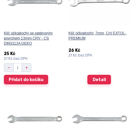
Klíč očkoplochý se saténovým
Klíč očkoplochý, 7mm, CrV EXTOL-
povrchem 13mm CRV - CS
PREMIUM
DIN3113A GEKO
26 Kč
25 Kč
21 Kč
bez DPH
21 Kč
bez DPH
Přidat do košíku
Detail