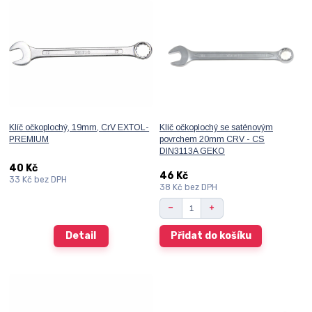
Klíč očkoplochý, 19mm, CrV EXTOL-
Klíč očkoplochý se saténovým
PREMIUM
povrchem 20mm CRV - CS
DIN3113A GEKO
40 Kč
46 Kč
33 Kč
bez DPH
38 Kč
bez DPH
Detail
Přidat do košíku