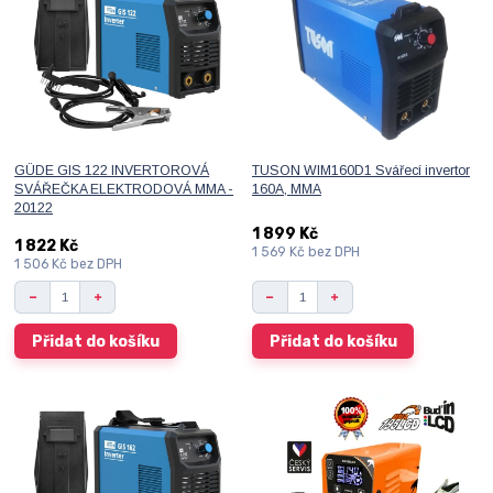
GÜDE GIS 122 INVERTOROVÁ
TUSON WIM160D1 Svářecí invertor
SVÁŘEČKA ELEKTRODOVÁ MMA -
160A, MMA
20122
1 899 Kč
1 822 Kč
1 569 Kč
bez DPH
1 506 Kč
bez DPH
Přidat do košíku
Přidat do košíku