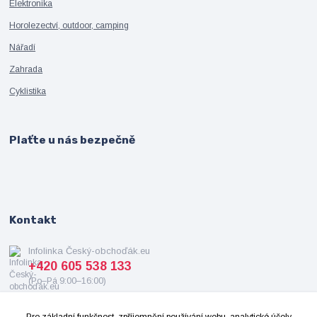
Elektronika
Horolezectví, outdoor, camping
Nářadí
Zahrada
Cyklistika
Plaťte u nás bezpečně
Kontakt
Infolinka Český-obchoďák.eu
+420 605 538 133
(Po–Pá 9:00–16:00)
info@cesky-obchodak.eu
Pro základní funkčnost, zpříjemnění používání webu, analytické účely