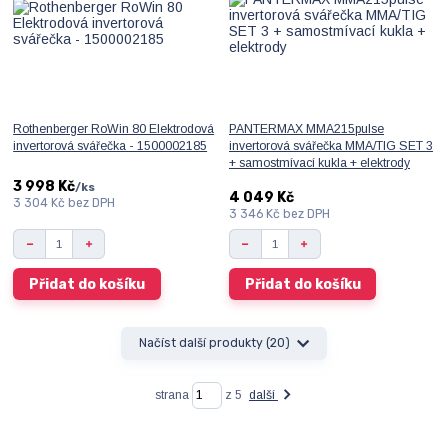
Rothenberger RoWin 80 Elektrodová
PANTERMAX MMA215pulse
invertorová svářečka - 1500002185
invertorová svářečka MMA/TIG SET 3
+ samostmívací kukla + elektrody
3 998 Kč
/
ks
4 049 Kč
3 304 Kč
bez DPH
3 346 Kč
bez DPH
Přidat do košíku
Přidat do košíku
Načíst další produkty (20)
strana
z 5
další