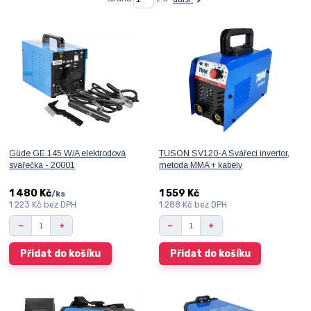
Güde GE 145 W/A elektrodová
TUSON SV120-A Svářecí invertor,
svářečka - 20001
metoda MMA + kabely
1 480 Kč
1 559 Kč
/
ks
1 223 Kč
bez DPH
1 288 Kč
bez DPH
Přidat do košíku
Přidat do košíku