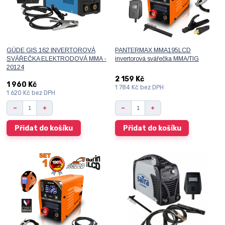
GÜDE GIS 162 INVERTOROVÁ
PANTERMAX MMA195LCD
SVÁŘEČKA ELEKTRODOVÁ MMA -
invertorová svářečka MMA/TIG
20124
2 159 Kč
1 960 Kč
1 784 Kč
bez DPH
1 620 Kč
bez DPH
Přidat do košíku
Přidat do košíku