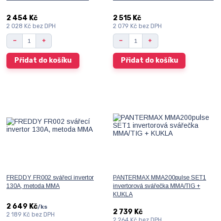
2 454 Kč
2 515 Kč
2 028 Kč
bez DPH
2 079 Kč
bez DPH
Přidat do košíku
Přidat do košíku
FREDDY FR002 svářecí invertor
PANTERMAX MMA200pulse SET1
130A, metoda MMA
invertorová svářečka MMA/TIG +
KUKLA
2 649 Kč
/
ks
2 739 Kč
2 189 Kč
bez DPH
2 264 Kč
bez DPH