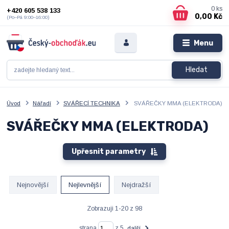
0
ks
+420 605 538 133
0,00 Kč
(Po–Pá 9:00–16:00)
Menu
Hledat
Úvod
Nářadí
SVÁŘECÍ TECHNIKA
SVÁŘEČKY MMA (ELEKTRODA)
SVÁŘEČKY MMA (ELEKTRODA)
Upřesnit parametry
Nejnovější
Nejlevnější
Nejdražší
Zobrazuji 1-20 z 98
strana
z 5
další