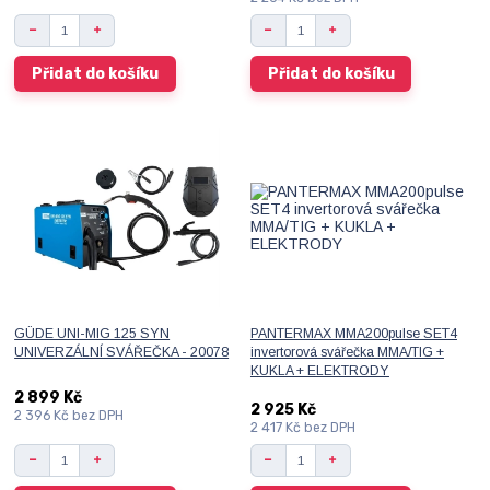
Přidat do košíku
Přidat do košíku
GÜDE UNI-MIG 125 SYN
PANTERMAX MMA200pulse SET4
UNIVERZÁLNÍ SVÁŘEČKA - 20078
invertorová svářečka MMA/TIG +
KUKLA + ELEKTRODY
2 899 Kč
2 925 Kč
2 396 Kč
bez DPH
2 417 Kč
bez DPH