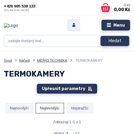
0
ks
+420 605 538 133
0,00 Kč
(Po–Pá 9:00–16:00)
Menu
Hledat
Úvod
Nářadí
MĚŘÍCÍ TECHNIKA
TERMOKAMERY
TERMOKAMERY
Upřesnit parametry
Nejnovější
Nejlevnější
Nejdražší
Zobrazuji 1-1 z 1
strana
z 1