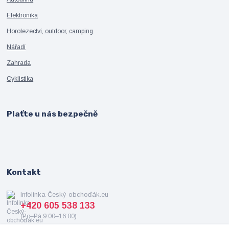
Elektronika
Horolezectví, outdoor, camping
Nářadí
Zahrada
Cyklistika
Plaťte u nás bezpečně
Kontakt
Infolinka Český-obchoďák.eu
+420 605 538 133
(Po–Pá 9:00–16:00)