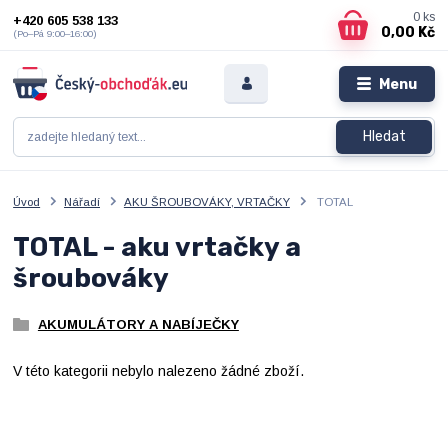
0
ks
+420 605 538 133
0,00 Kč
(Po–Pá 9:00–16:00)
Menu
Hledat
Úvod
Nářadí
AKU ŠROUBOVÁKY, VRTAČKY
TOTAL
TOTAL - aku vrtačky a
šroubováky
AKUMULÁTORY A NABÍJEČKY
V této kategorii nebylo nalezeno žádné zboží.