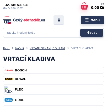
0
ks
+420 605 538 133
0,00 Kč
(Po–Pá 9:00–16:00)
Menu
Hledat
Úvod
Nářadí
VRTÁNÍ, SEKÁNÍ, BOURÁNÍ
VRTACÍ KLADIVA
VRTACÍ KLADIVA
BOSCH
DEWALT
FLEX
GÜDE