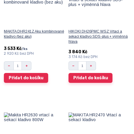
MAKITA DHR241Z Aku kombinované
HIKOKI DH26PMC WSZ Vrtací a
kladivo (bez aku)
sekací kladivo SDS-plus + výměnná
hlava
3 533 Kč
/
ks
3 840 Kč
2 920 Kč
bez DPH
3 174 Kč
bez DPH
Přidat do košíku
Přidat do košíku