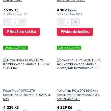
kladivo 800W
kladivo 830W, SDS+
3 999 Kč
4 109 Kč
/
ks
3 305 Kč
bez DPH
3 396 Kč
bez DPH
Přidat do košíku
Přidat do košíku
Doprava ZDARMA
Doprava ZDARMA
PowerPlus POWX1179
PowerPlus POWDP15640 Aku
Kombinované kladivo 1.600W SDS
kombinované kladivo 20V/2,0Ah
Max
bezuhlíkové SET
4 229 Kč
4 229 Kč