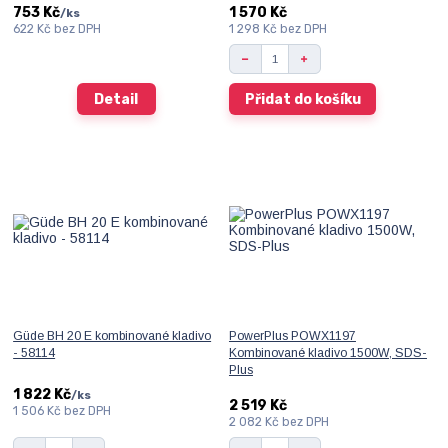
753 Kč
1 570 Kč
/
ks
622 Kč
bez DPH
1 298 Kč
bez DPH
Detail
Přidat do košíku
Güde BH 20 E kombinované kladivo
PowerPlus POWX1197
- 58114
Kombinované kladivo 1500W, SDS-
Plus
1 822 Kč
/
ks
2 519 Kč
1 506 Kč
bez DPH
2 082 Kč
bez DPH