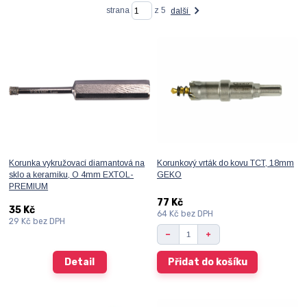
strana
z 5
další
Korunka vykružovací diamantová na
Korunkový vrták do kovu TCT, 18mm
sklo a keramiku, O 4mm EXTOL-
GEKO
PREMIUM
77 Kč
35 Kč
64 Kč
bez DPH
29 Kč
bez DPH
Detail
Přidat do košíku