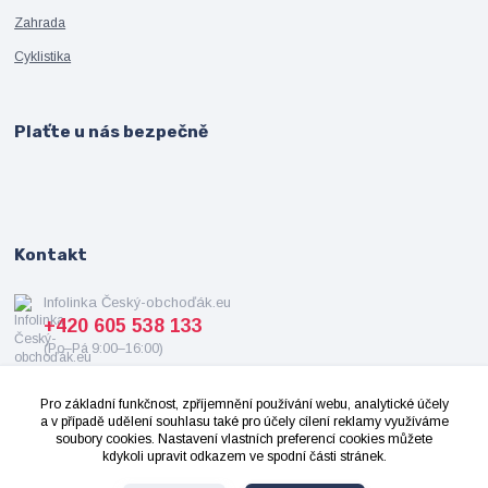
Zahrada
Cyklistika
Plaťte u nás bezpečně
Kontakt
Infolinka Český-obchoďák.eu
+420 605 538 133
(Po–Pá 9:00–16:00)
info@cesky-obchodak.eu
Pro základní funkčnost, zpříjemnění používání webu, analytické účely
a v případě udělení souhlasu také pro účely cílení reklamy využíváme
soubory cookies. Nastavení vlastních preferencí cookies můžete
kdykoli upravit odkazem ve spodní části stránek.