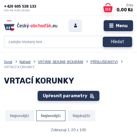
0
ks
+420 605 538 133
0,00 Kč
(Po–Pá 9:00–16:00)
Menu
Hledat
Úvod
Nářadí
VRTÁNÍ, SEKÁNÍ, BOURÁNÍ
PŘÍSLUŠENSTVÍ
VRTACÍ KORUNKY
VRTACÍ KORUNKY
Upřesnit parametry
Nejnovější
Nejlevnější
Nejdražší
Zobrazuji 1-20 z 100