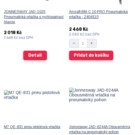
JONNESWAY JAD-1025
Aircraft BM-C 10 PRO Pneumatická
Pneumatická vrtačka s rychloupínací
vrtačka - 2404110
hlavou
2 468 Kč
2 018 Kč
2 040 Kč
bez DPH
1 668 Kč
bez DPH
Detail
Přidat do košíku
M7 QE-831 pneu pistolová vrtačka
Jonnesway JAD-6244A Obousměrná
vrtačka na pneumatický pohon