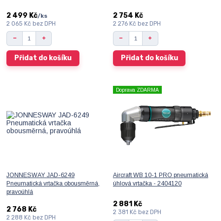
2 499 Kč
2 754 Kč
/
ks
2 065 Kč
bez DPH
2 276 Kč
bez DPH
Přidat do košíku
Přidat do košíku
Doprava ZDARMA
JONNESWAY JAD-6249
Aircraft WB 10-1 PRO pneumatická
Pneumatická vrtačka obousměrná,
úhlová vrtačka - 2404120
pravoúhlá
2 881 Kč
2 768 Kč
2 381 Kč
bez DPH
2 288 Kč
bez DPH