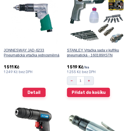
JONNESWAY JAD-6233
STANLEY Vrtačka sada v kufříku
Pneumatická vrtačka jednosměrná
pneumatická - 160189XSTN
1 511 Kč
1 519 Kč
/
ks
1 249 Kč
bez DPH
1 255 Kč
bez DPH
Detail
Přidat do košíku