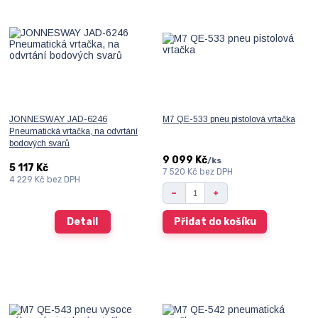
JONNESWAY JAD-6246
M7 QE-533 pneu pistolová vrtačka
Pneumatická vrtačka, na odvrtání
bodových svarů
9 099 Kč
/
ks
5 117 Kč
7 520 Kč
bez DPH
4 229 Kč
bez DPH
Detail
Přidat do košíku