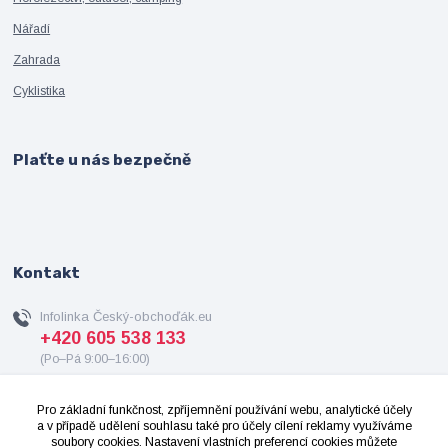
Nářadí
Zahrada
Cyklistika
Plaťte u nás bezpečně
Kontakt
Infolinka Český-obchoďák.eu
+420 605 538 133
(Po–Pá 9:00–16:00)
info@cesky-obchodak.eu
Pro základní funkčnost, zpříjemnění používání webu, analytické účely
a v případě udělení souhlasu také pro účely cílení reklamy využíváme
soubory cookies. Nastavení vlastních preferencí cookies můžete