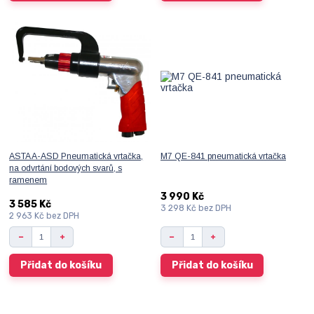
ASTA A-ASD Pneumatická vrtačka,
M7 QE-841 pneumatická vrtačka
na odvrtání bodových svarů, s
ramenem
3 990 Kč
3 585 Kč
3 298 Kč
bez DPH
2 963 Kč
bez DPH
Přidat do košíku
Přidat do košíku