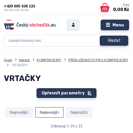
0
ks
+420 605 538 133
0,00 Kč
(Po–Pá 9:00–16:00)
Menu
Hledat
Úvod
Nářadí
KOMPRESORY
PŘÍSLUŠENSTVÍ PRO KOMPRESORY
VRTAČKY
VRTAČKY
Upřesnit parametry
Nejnovější
Nejlevnější
Nejdražší
Zobrazuji 1-20 z 21