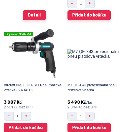
Detail
Přidat do košíku
Doprava ZDARMA
Aircraft BM-C 13 PRO Pneumatická
M7 QE-843 profesionální pneu
vrtačka - 2404115
pistolová vrtačka
3 087 Kč
3 490 Kč
/
ks
2 551 Kč
bez DPH
2 884 Kč
bez DPH
Přidat do košíku
Přidat do košíku