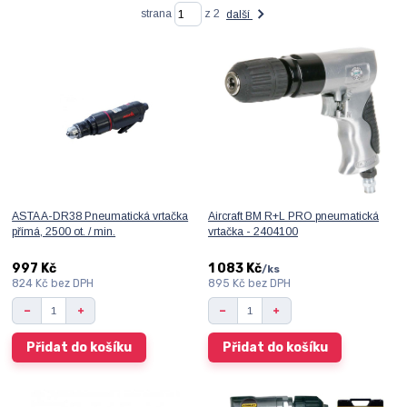
strana
z 2
další
ASTA A-DR38 Pneumatická vrtačka
Aircraft BM R+L PRO pneumatická
přímá, 2500 ot. / min.
vrtačka - 2404100
997 Kč
1 083 Kč
/
ks
824 Kč
bez DPH
895 Kč
bez DPH
Přidat do košíku
Přidat do košíku