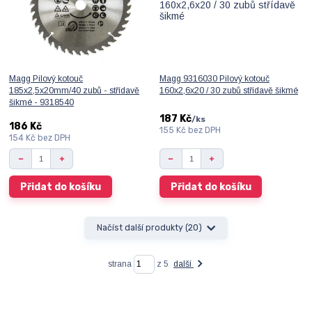
Magg Pilový kotouč
Magg 9316030 Pilový kotouč
185x2,5x20mm/40 zubů - střídavě
160x2,6x20 / 30 zubů střídavě šikmé
šikmé - 9318540
187 Kč
/
ks
186 Kč
155 Kč
bez DPH
154 Kč
bez DPH
Přidat do košíku
Přidat do košíku
Načíst další produkty (20)
strana
z 5
další