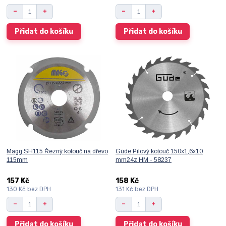
Přidat do košíku
Přidat do košíku
Magg SH115 Řezný kotouč na dřevo
Güde Pilový kotouč 150x1,6x10
115mm
mm24z HM - 58237
157 Kč
158 Kč
130 Kč
bez DPH
131 Kč
bez DPH
Přidat do košíku
Přidat do košíku