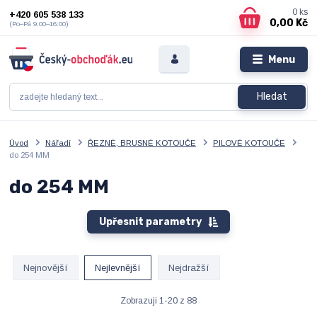
0
ks
+420 605 538 133
0,00 Kč
(Po–Pá 9:00–16:00)
Menu
Hledat
Úvod
Nářadí
ŘEZNÉ, BRUSNÉ KOTOUČE
PILOVÉ KOTOUČE
do 254 MM
do 254 MM
Upřesnit parametry
Nejnovější
Nejlevnější
Nejdražší
Zobrazuji 1-20 z 88