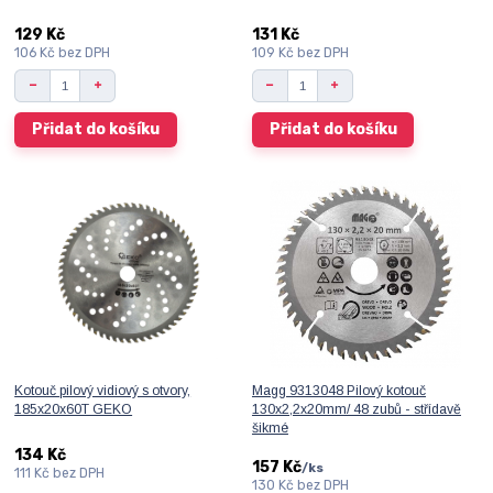
129 Kč
131 Kč
106 Kč
bez DPH
109 Kč
bez DPH
Přidat do košíku
Přidat do košíku
Kotouč pilový vidiový s otvory,
Magg 9313048 Pilový kotouč
185x20x60T GEKO
130x2,2x20mm/ 48 zubů - střídavě
šikmé
134 Kč
157 Kč
/
ks
111 Kč
bez DPH
130 Kč
bez DPH