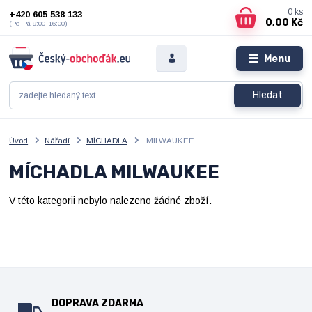
0
ks
+420 605 538 133
0,00 Kč
(Po–Pá 9:00–16:00)
Menu
Hledat
Úvod
Nářadí
MÍCHADLA
MILWAUKEE
MÍCHADLA MILWAUKEE
V této kategorii nebylo nalezeno žádné zboží.
DOPRAVA ZDARMA