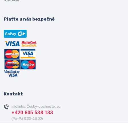
Plaťte u nás bezpečně
Kontakt
Infolinka Český-obchoďák.eu
+420 605 538 133
(Po–Pá 9:00–16:00)