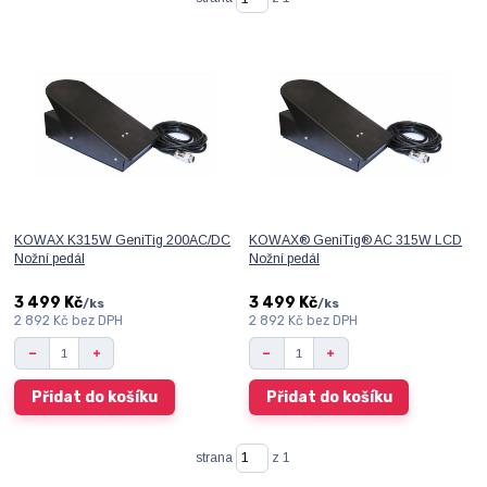
KOWAX K315W GeniTig 200AC/DC
KOWAX® GeniTig® AC 315W LCD
Nožní pedál
Nožní pedál
3 499 Kč
3 499 Kč
/
ks
/
ks
2 892 Kč
bez DPH
2 892 Kč
bez DPH
Přidat do košíku
Přidat do košíku
strana
z 1