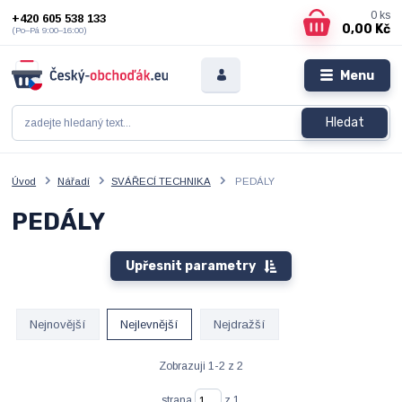
0
ks
+420 605 538 133
0,00 Kč
(Po–Pá 9:00–16:00)
Menu
Hledat
Úvod
Nářadí
SVÁŘECÍ TECHNIKA
PEDÁLY
PEDÁLY
Upřesnit parametry
Nejnovější
Nejlevnější
Nejdražší
Zobrazuji 1-2 z 2
strana
z 1