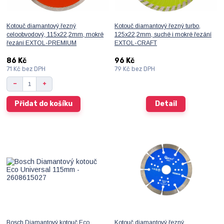
Kotouč diamantový řezný
Kotouč diamantový řezný turbo,
celoobvodový, 115x22,2mm, mokré
125x22,2mm, suché i mokré řezání
řezání EXTOL-PREMIUM
EXTOL-CRAFT
86 Kč
96 Kč
71 Kč
bez DPH
79 Kč
bez DPH
Přidat do košíku
Detail
Bosch Diamantový kotouč Eco
Kotouč diamantový řezný