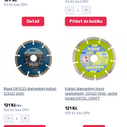
109 Kč
94 Kč
bez DPH
90 Kč
bez DPH
Detail
Přidat do košíku
Magg DKS115 diamantový kotouč
Kotouč diamantový řezný
115x22,2mm
segmentový, 115x22,2mm, suché
řezání EXTOL-CRAFT
121 Kč
/
ks
121 Kč
100 Kč
bez DPH
100 Kč
bez DPH