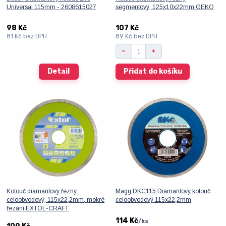
Universal 115mm - 2608615027
segmentový, 125x10x22mm GEKO
98 Kč
107 Kč
81 Kč
bez DPH
89 Kč
bez DPH
Detail
Přidat do košíku
Kotouč diamantový řezný
Magg DKC115 Diamantový kotouč
celoobvodový, 115x22,2mm, mokré
celoobvodový 115x22,2mm
řezání EXTOL-CRAFT
114 Kč
/
ks