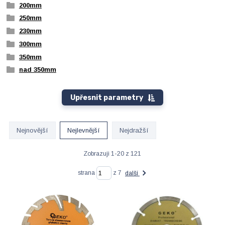
200mm
250mm
230mm
300mm
350mm
nad 350mm
Upřesnit parametry
Nejnovější
Nejlevnější
Nejdražší
Zobrazuji 1-20 z 121
strana
z 7
další