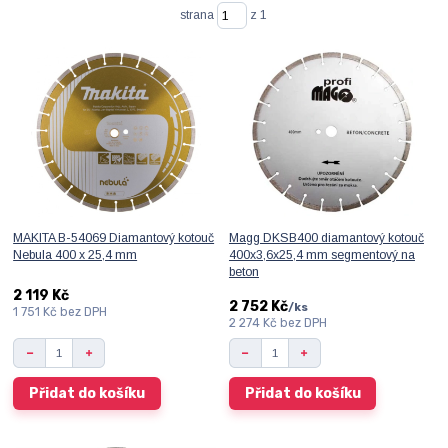
strana
z 1
MAKITA B-54069 Diamantový kotouč
Magg DKSB400 diamantový kotouč
Nebula 400 x 25,4 mm
400x3,6x25,4 mm segmentový na
beton
2 119 Kč
2 752 Kč
/
ks
1 751 Kč
bez DPH
2 274 Kč
bez DPH
Přidat do košíku
Přidat do košíku