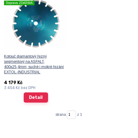
Doprava ZDARMA
Kotouč diamantový řezný
segmentový na ASFALT,
400x25,4mm, suché i mokré řezání
EXTOL-INDUSTRIAL
4 179 Kč
3 454 Kč
bez DPH
Detail
strana
z 1