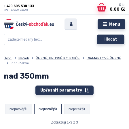
0
ks
+420 605 538 133
0,00 Kč
(Po–Pá 9:00–16:00)
Menu
Hledat
Úvod
Nářadí
ŘEZNÉ, BRUSNÉ KOTOUČE
DIAMANTOVÉ ŘEZNÉ
nad 350mm
nad 350mm
Upřesnit parametry
Nejnovější
Nejlevnější
Nejdražší
Zobrazuji 1-3 z 3