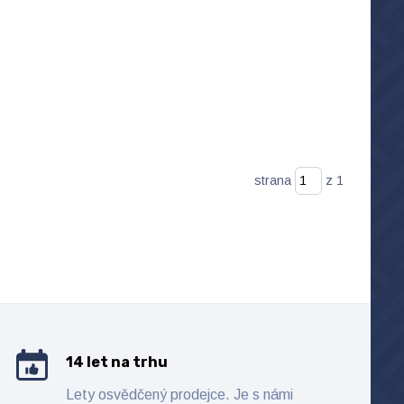
strana
z 1
14 let na trhu
Lety osvědčený prodejce. Je s námi