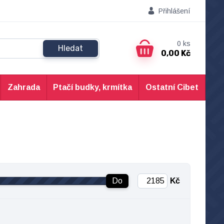
Přihlášení
0
ks
Hledat
0,00 Kč
Zahrada
Ptačí budky, krmítka
Ostatní Cibet
Do
Kč