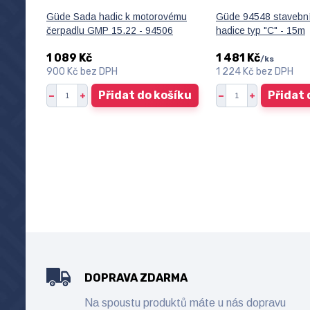
Güde Sada hadic k motorovému
Güde 94548 stavebn
čerpadlu GMP 15.22 - 94506
hadice typ "C" - 15m
1 089 Kč
1 481 Kč
/
ks
900 Kč
bez DPH
1 224 Kč
bez DPH
Přidat do košíku
Přidat 
DOPRAVA ZDARMA
Na spoustu produktů máte u nás dopravu