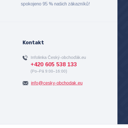
spokojeno 95 % našich zákazníků!
Kontakt
Infolinka Český-obchoďák.eu
+420 605 538 133
(Po–Pá 9:00–16:00)
info@cesky-obchodak.eu