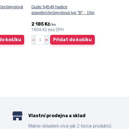
í/průmyslová
Güde 94549 hadice
stavební/průmyslová typ "B" - 15m
2 185 Kč
/
ks
1 806 Kč
bez DPH
do košíku
Přidat do košíku
Vlastní prodejna a sklad
Máme skladem více jak 2 tisíce produktů.