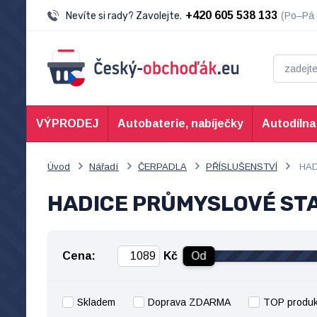
+420 605 538 133
Nevíte si rady? Zavolejte.
(Po–Pá 
VÝPRODEJ
Autobaterie, nabíječky
Autodílna
Úvod
Nářadí
ČERPADLA
PŘÍSLUŠENSTVÍ
HAD
HADICE PRŮMYSLOVÉ ST
Cena:
Kč
Od
Skladem
Doprava ZDARMA
TOP produk