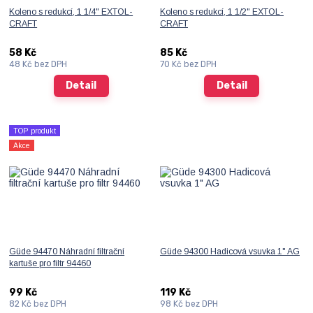
Koleno s redukcí, 1 1/4" EXTOL-
Koleno s redukcí, 1 1/2" EXTOL-
CRAFT
CRAFT
58 Kč
85 Kč
48 Kč
bez DPH
70 Kč
bez DPH
Detail
Detail
TOP produkt
Akce
Güde 94470 Náhradní filtrační
Güde 94300 Hadicová vsuvka 1" AG
kartuše pro filtr 94460
99 Kč
119 Kč
82 Kč
bez DPH
98 Kč
bez DPH