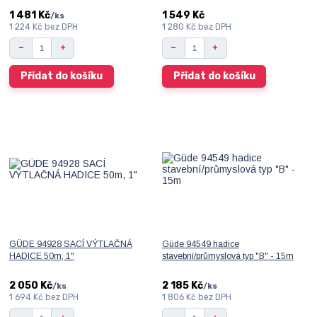
1 481 Kč
1 549 Kč
/
ks
1 224 Kč
bez DPH
1 280 Kč
bez DPH
Přidat do košíku
Přidat do košíku
GÜDE 94928 SACÍ VÝTLAČNÁ
Güde 94549 hadice
HADICE 50m, 1"
stavební/průmyslová typ "B" - 15m
2 050 Kč
2 185 Kč
/
ks
/
ks
1 694 Kč
bez DPH
1 806 Kč
bez DPH