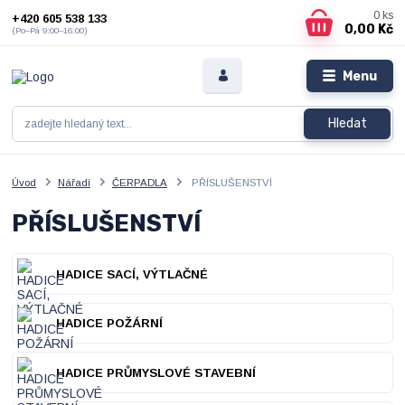
0
ks
+420 605 538 133
0,00 Kč
(Po–Pá 9:00–16:00)
Menu
Hledat
Úvod
Nářadí
ČERPADLA
PŘÍSLUŠENSTVÍ
PŘÍSLUŠENSTVÍ
HADICE SACÍ, VÝTLAČNÉ
HADICE POŽÁRNÍ
HADICE PRŮMYSLOVÉ STAVEBNÍ