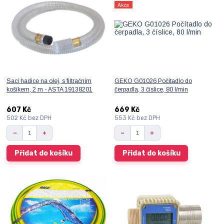
Akce
Sací hadice na olej, s filtračním
GEKO G01026 Počítadlo do
košíkem, 2 m - ASTA 19138201
čerpadla, 3 číslice, 80 l/min
607 Kč
669 Kč
502 Kč
bez DPH
553 Kč
bez DPH
Přidat do košíku
Přidat do košíku