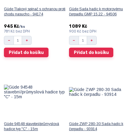
Güde Tlakový spínač s ochranou proti
Güde Sada hadic k motorovému
chodu nasucho - 94174
čerpadlu GMP 15.22 - 94506
945 Kč
1 089 Kč
/
ks
781 Kč
bez DPH
900 Kč
bez DPH
Přidat do košíku
Přidat do košíku
Güde 94548 stavební/průmyslová
Güde ZWP 280-30 Sada hadic k
hadice typ "C" - 15m
čerpadlu - 93914