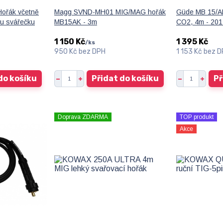
řák včetně
Magg SVND-MH01 MIG/MAG hořák
Güde MB 15/AK
ou svářečku
MB15AK - 3m
CO2, 4m - 20
1 150 Kč
1 395 Kč
/
ks
950 Kč
bez DPH
1 153 Kč
bez D
do košíku
Přidat do košíku
Př
Doprava ZDARMA
TOP produkt
Akce