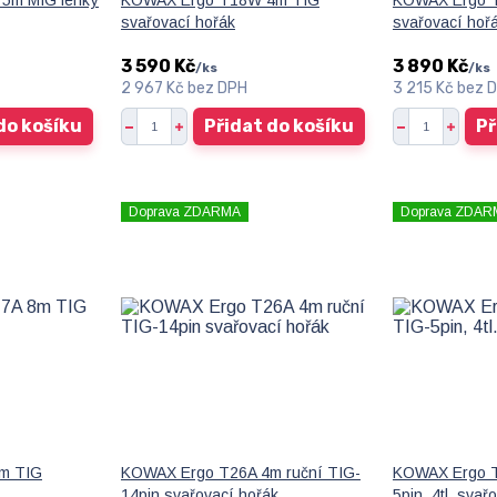
5m MIG lehký
KOWAX Ergo T18W 4m TIG
KOWAX Ergo T
svařovací hořák
svařovací hoř
3 590 Kč
3 890 Kč
/
ks
/
ks
2 967 Kč
bez DPH
3 215 Kč
bez 
do košíku
Přidat do košíku
Př
Doprava ZDARMA
Doprava ZDAR
m TIG
KOWAX Ergo T26A 4m ruční TIG-
KOWAX Ergo T
14pin svařovací hořák
5pin, 4tl. svař