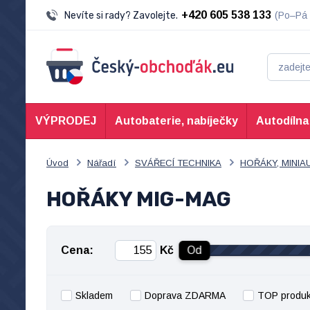
+420 605 538 133
Nevíte si rady? Zavolejte.
(Po–Pá 
VÝPRODEJ
Autobaterie, nabíječky
Autodílna
Úvod
Nářadí
SVÁŘECÍ TECHNIKA
HOŘÁKY, MINIA
HOŘÁKY MIG-MAG
Cena:
Kč
Od
Skladem
Doprava ZDARMA
TOP produk