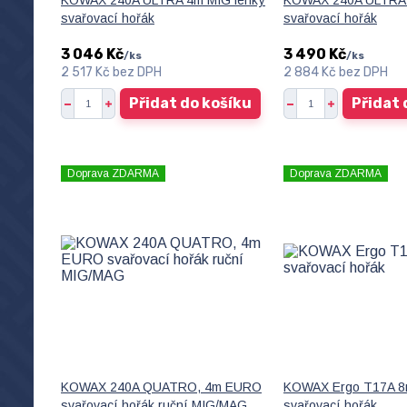
KOWAX 240A ULTRA 4m MIG lehký
KOWAX 240A ULTRA 
svařovací hořák
svařovací hořák
3 046 Kč
3 490 Kč
/
ks
/
ks
2 517 Kč
bez DPH
2 884 Kč
bez DPH
Přidat do košíku
Přidat 
Doprava ZDARMA
Doprava ZDARMA
KOWAX 240A QUATRO, 4m EURO
KOWAX Ergo T17A 8
svařovací hořák ruční MIG/MAG
svařovací hořák