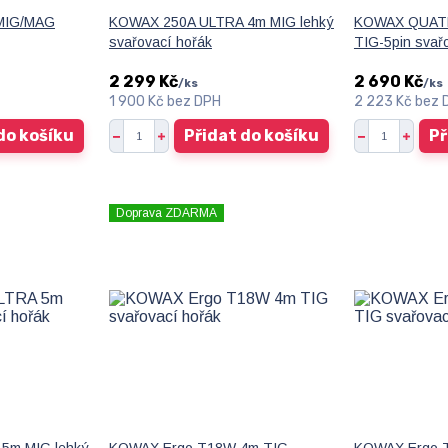
MIG/MAG
KOWAX 250A ULTRA 4m MIG lehký
KOWAX QUATR
svařovací hořák
TIG-5pin svař
2 299 Kč
2 690 Kč
/
ks
/
ks
1 900 Kč
bez DPH
2 223 Kč
bez 
do košíku
Přidat do košíku
Př
Doprava ZDARMA