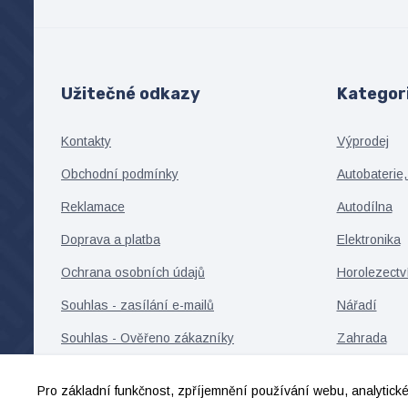
Užitečné odkazy
Kategor
Kontakty
Výprodej
Obchodní podmínky
Autobaterie,
Reklamace
Autodílna
Doprava a platba
Elektronika
Ochrana osobních údajů
Horolezectv
Souhlas - zasílání e-mailů
Nářadí
Souhlas - Ověřeno zákazníky
Zahrada
Souhlas - cookies, remarketing
Cyklistika
Pro základní funkčnost, zpříjemnění používání webu, analytické