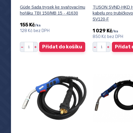
Güde Sada trysek ke svařovacímu
TUSON SVND-HKD Ho
hořáku TBI 150/MB 15 - 41630
kabelu pro trubičkov
SV120-F
155 Kč
/
ks
1 029 Kč
128 Kč
bez DPH
/
ks
850 Kč
bez DPH
Přidat do košíku
Přidat 