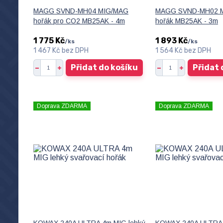
MAGG SVND-MH04 MIG/MAG
MAGG SVND-MH02 
hořák pro CO2 MB25AK - 4m
hořák MB25AK - 3m
1 775 Kč
1 893 Kč
/
ks
/
ks
1 467 Kč
bez DPH
1 564 Kč
bez DPH
Přidat do košíku
Přidat 
Doprava ZDARMA
Doprava ZDARMA