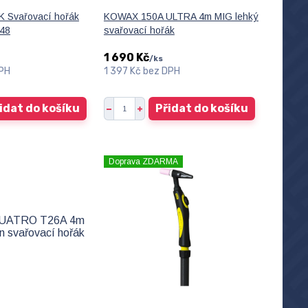
 Svařovací hořák
KOWAX 150A ULTRA 4m MIG lehký
148
svařovací hořák
1 690 Kč
/
ks
PH
1 397 Kč
bez DPH
idat do košíku
Přidat do košíku
Doprava ZDARMA