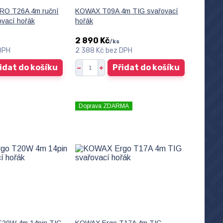
O T26A 4m ruční
KOWAX T09A 4m TIG svařovací
ovací hořák
hořák
2 890 Kč
/
ks
DPH
2 388 Kč
bez DPH
idat do košíku
Přidat do košíku
Doprava ZDARMA