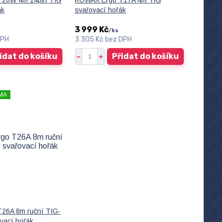
20W 4m 14pin TIG
KOWAX Ergo T17A 4m TIG
ák
svařovací hořák
3 999 Kč
/
ks
DPH
3 305 Kč
bez DPH
idat do košíku
Přidat do košíku
MA
26A 8m ruční TIG-
ovací hořák