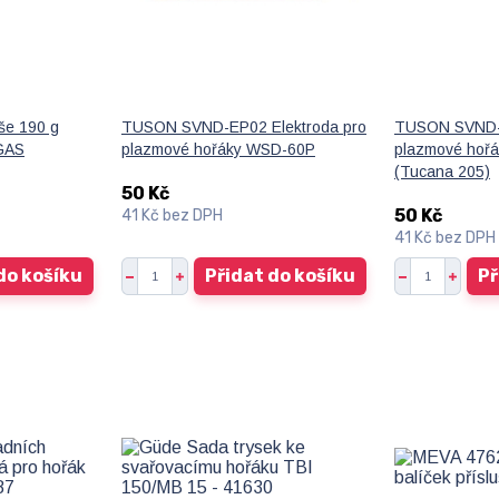
še 190 g
TUSON SVND-EP02 Elektroda pro
TUSON SVND-
GAS
plazmové hořáky WSD-60P
plazmové hoř
(Tucana 205)
50 Kč
50 Kč
41 Kč
bez DPH
41 Kč
bez DPH
do košíku
Přidat do košíku
Př