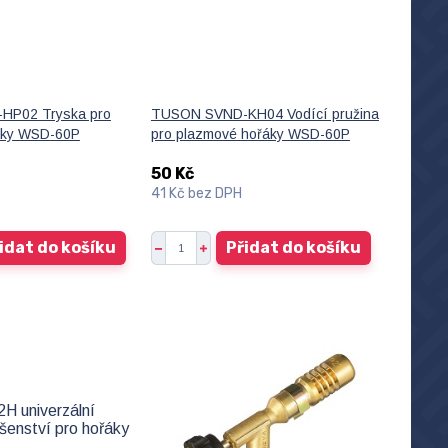
HP02 Tryska pro
TUSON SVND-KH04 Vodící pružina
áky WSD-60P
pro plazmové hořáky WSD-60P
50 Kč
41 Kč
bez DPH
idat do košíku
Přidat do košíku