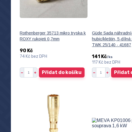
Rothenberger 35713 mikro tryska k
Güde Sada náhradní
ROXY rukojeti 0,7mm
hubic/kleštin, 5-dílná
TWK 25/140 - 41687
90 Kč
141 Kč
74 Kč
bez DPH
/
ks
117 Kč
bez DPH
Přidat do košíku
Přidat 