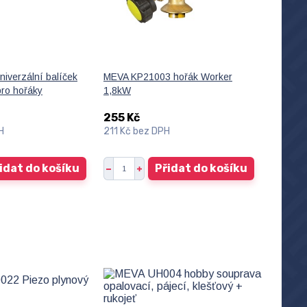
iverzální balíček
MEVA KP21003 hořák Worker
pro hořáky
1,8kW
255 Kč
H
211 Kč
bez DPH
idat do košíku
Přidat do košíku