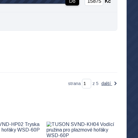
Do
Kč
strana
z 5
další