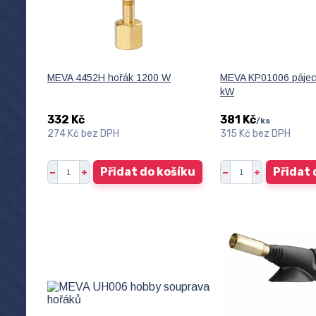
MEVA 4452H hořák 1200 W
MEVA KP01006 pájecí
kW
332 Kč
381 Kč
/
ks
274 Kč
bez DPH
315 Kč
bez DPH
Přidat do košíku
Přidat 