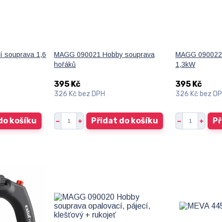
 souprava 1,6
MAGG 090021 Hobby souprava
MAGG 090022 
hořáků
1,3kW
395 Kč
395 Kč
326 Kč
bez DPH
326 Kč
bez D
do košíku
Přidat do košíku
Př