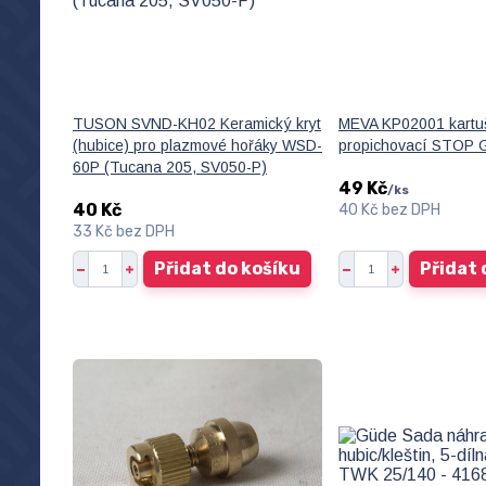
TUSON SVND-KH02 Keramický kryt
MEVA KP02001 kartu
(hubice) pro plazmové hořáky WSD-
propichovací STOP 
60P (Tucana 205, SV050-P)
49 Kč
/
ks
40 Kč
40 Kč
bez DPH
33 Kč
bez DPH
Přidat do košíku
Přidat 