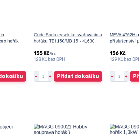
ch
Güde Sada trysek ke svařovacímu
MEVA 4762H un
 pro hořák
hořáku TBI 150/MB 15 - 41630
příslušenství 
155 Kč
156 Kč
/
ks
128 Kč
bez DPH
129 Kč
bez DP
do košíku
Přidat do košíku
Př