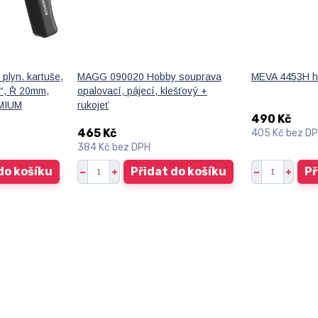
 plyn. kartuše,
MAGG 090020 Hobby souprava
MEVA 4453H h
6“, Ř 20mm,
opalovací, pájecí, klešťový +
MIUM
rukojeť
490 Kč
465 Kč
405 Kč
bez D
384 Kč
bez DPH
do košíku
Přidat do košíku
Př