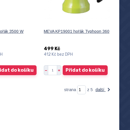
ořák 3500 W
MEVA KP19001 hořák Typhoon 360
499 Kč
PH
412 Kč
bez DPH
idat do košíku
Přidat do košíku
strana
z 5
další