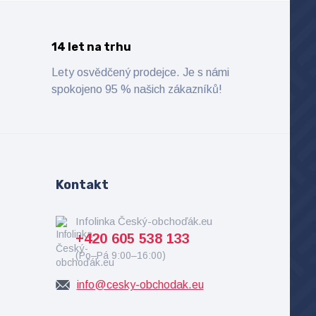
14 let na trhu
Lety osvědčený prodejce. Je s námi
spokojeno 95 % našich zákazníků!
Kontakt
Infolinka Český-obchoďák.eu
+420 605 538 133
(Po–Pá 9:00–16:00)
info@cesky-obchodak.eu