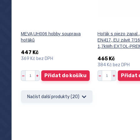
MEVA UH006 hobby souprava
Hořák s piezo zapal.,
hořáků
EN417, EU závit 7/1
1,7kWh EXTOL-PRE
447 Kč
465 Kč
369 Kč
bez DPH
384 Kč
bez DPH
Přidat do košíku
Přidat 
Načíst další produkty (20)