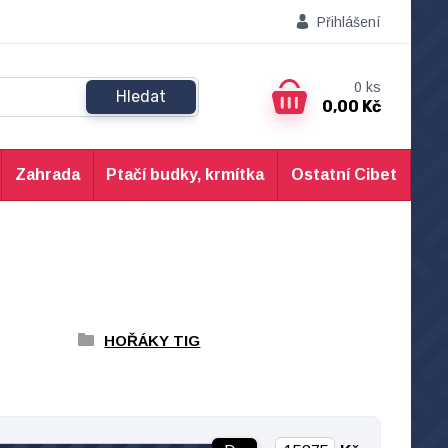
Přihlášení
0
ks
Hledat
0,00 Kč
Zahrada
Ptačí budky, krmítka
Ostatní Cibet
HOŘÁKY TIG