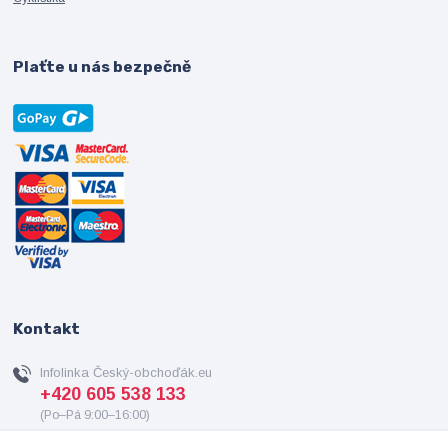
Plaťte u nás bezpečně
Kontakt
Infolinka Český-obchoďák.eu
+420 605 538 133
(Po–Pá 9:00–16:00)