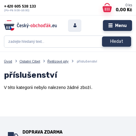
0
ks
+420 605 538 133
0,00 Kč
(Po–Pá 9:00–16:00)
Menu
Hledat
Úvod
Ostatní Cibet
Řetězové pily
příslušenství
příslušenství
V této kategorii nebylo nalezeno žádné zboží.
DOPRAVA ZDARMA