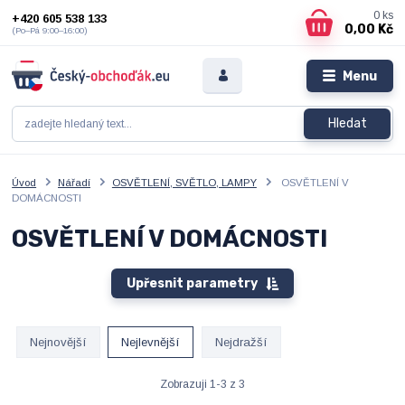
0
ks
+420 605 538 133
0,00 Kč
(Po–Pá 9:00–16:00)
Menu
Hledat
Úvod
Nářadí
OSVĚTLENÍ, SVĚTLO, LAMPY
OSVĚTLENÍ V
DOMÁCNOSTI
OSVĚTLENÍ V DOMÁCNOSTI
Upřesnit parametry
Nejnovější
Nejlevnější
Nejdražší
Zobrazuji 1-3 z 3