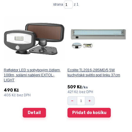
strana
z 1
Reflektor LED s pohybovým čidlem,
Ecolite TL2016-28SMD/5,5W
100lm, solární nabíjení EXTOL-
kuchyňské světlo pod linku 37cm
LIGHT
509 Kč
/
ks
490 Kč
421 Kč
bez DPH
405 Kč
bez DPH
Detail
Přidat do košíku