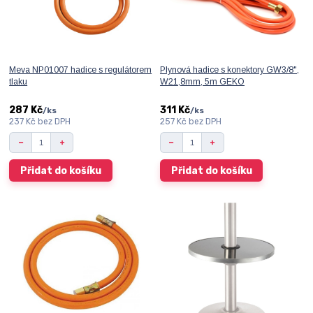
Meva NP01007 hadice s regulátorem
Plynová hadice s konektory GW3/8",
tlaku
W21,8mm, 5m GEKO
287 Kč
311 Kč
/
ks
/
ks
237 Kč
bez DPH
257 Kč
bez DPH
Přidat do košíku
Přidat do košíku