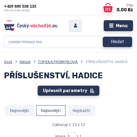
0
ks
+420 605 538 133
0,00 Kč
(Po–Pá 9:00–16:00)
Menu
Hledat
Úvod
Nářadí
TOPIDLA PRŮMYSLOVÁ
PŘÍSLUŠENSTVÍ, HADICE
PŘÍSLUŠENSTVÍ, HADICE
Upřesnit parametry
Nejnovější
Nejlevnější
Nejdražší
Zobrazuji 1-13 z 13
strana
z 1