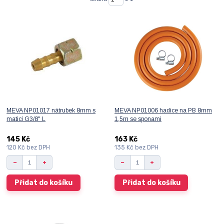
MEVA NP01017 nátrubek 8mm s
MEVA NP01006 hadice na PB 8mm
maticí G3/8" L
1,5m se sponami
145 Kč
163 Kč
120 Kč
bez DPH
135 Kč
bez DPH
Přidat do košíku
Přidat do košíku