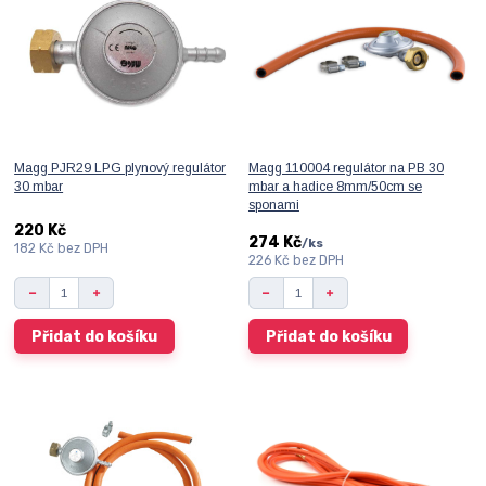
Magg PJR29 LPG plynový regulátor
Magg 110004 regulátor na PB 30
30 mbar
mbar a hadice 8mm/50cm se
sponami
220 Kč
274 Kč
/
ks
182 Kč
bez DPH
226 Kč
bez DPH
Přidat do košíku
Přidat do košíku