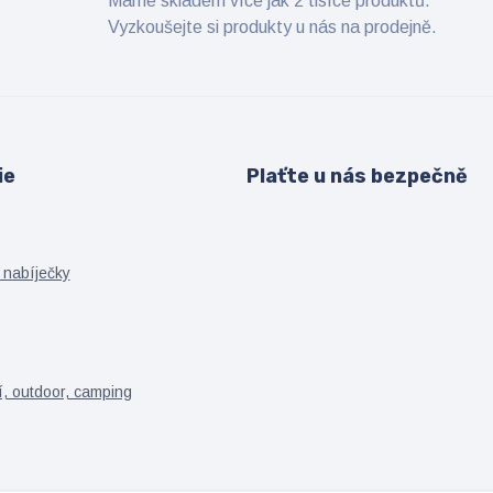
Máme skladem více jak 2 tisíce produktů.
Vyzkoušejte si produkty u nás na prodejně.
ie
Plaťte u nás bezpečně
 nabíječky
í, outdoor, camping