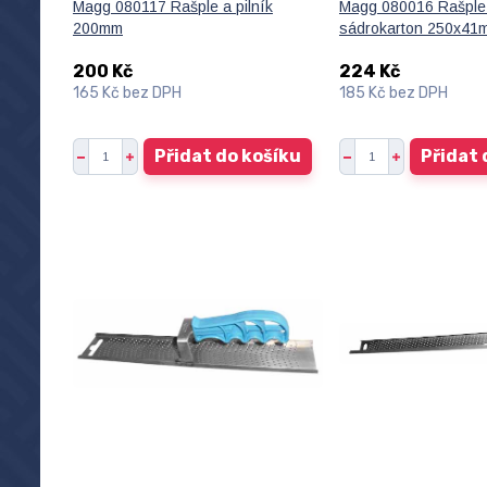
Magg 080117 Rašple a pilník
Magg 080016 Rašple
200mm
sádrokarton 250x41
200 Kč
224 Kč
165 Kč
bez DPH
185 Kč
bez DPH
Přidat do košíku
Přidat 