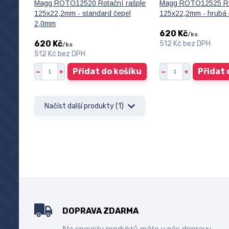
Magg ROTO12520 Rotační rašple
Magg ROTO12525 Rot
125x22,2mm - standard čepel
125x22,2mm - hrubá
2,0mm
620 Kč
/
ks
620 Kč
512 Kč
bez DPH
/
ks
512 Kč
bez DPH
Přidat do košíku
Přidat 
Načíst další produkty (1)
DOPRAVA ZDARMA