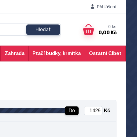
Přihlášení
0
ks
Hledat
0,00 Kč
Zahrada
Ptačí budky, krmítka
Ostatní Cibet
Do
Kč