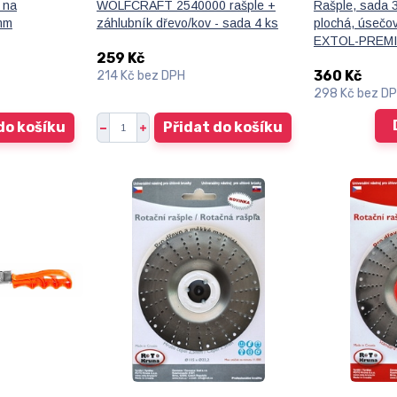
 na
WOLFCRAFT 2540000 rašple +
Rašple, sada 
mm
záhlubník dřevo/kov - sada 4 ks
plochá, úsečov
EXTOL-PREM
259 Kč
360 Kč
214 Kč
bez DPH
298 Kč
bez D
do košíku
Přidat do košíku