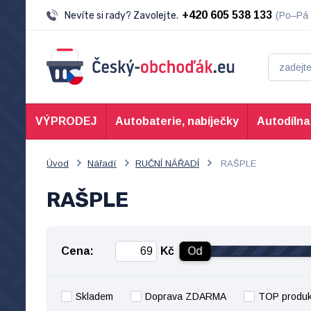
+420 605 538 133
Nevíte si rady? Zavolejte.
(Po–Pá 
VÝPRODEJ
Autobaterie, nabíječky
Autodílna
Úvod
Nářadí
RUČNÍ NÁŘADÍ
RAŠPLE
RAŠPLE
Cena:
Kč
Od
Skladem
Doprava ZDARMA
TOP produk