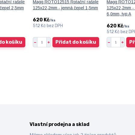
ační rašple
Magg ROTO12515 Rotační rašple
Magg ROTO125
 čepel 2,5mm
125x22,2mm - jemná čepel 1,5mm
125x22,2mm - 
6,0mm, typ A
620 Kč
/
ks
620 Kč
512 Kč
bez DPH
/
ks
512 Kč
bez DP
do košíku
Přidat do košíku
Př
Vlastní prodejna a sklad