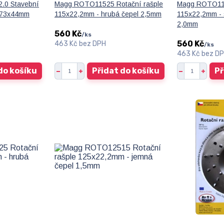
0 Stavební
Magg ROTO11525 Rotační rašple
Magg ROTO115
 273x44mm
115x22,2mm - hrubá čepel 2,5mm
115x22,2mm - 
2,0mm
560 Kč
/
ks
560 Kč
463 Kč
bez DPH
/
ks
463 Kč
bez D
do košíku
Přidat do košíku
Př