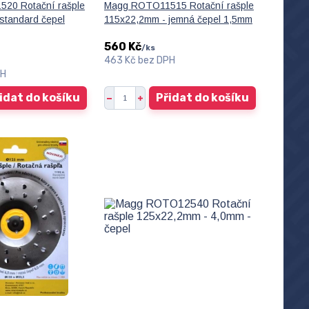
20 Rotační rašple
Magg ROTO11515 Rotační rašple
standard čepel
115x22,2mm - jemná čepel 1,5mm
560 Kč
/
ks
463 Kč
bez DPH
PH
idat do košíku
Přidat do košíku