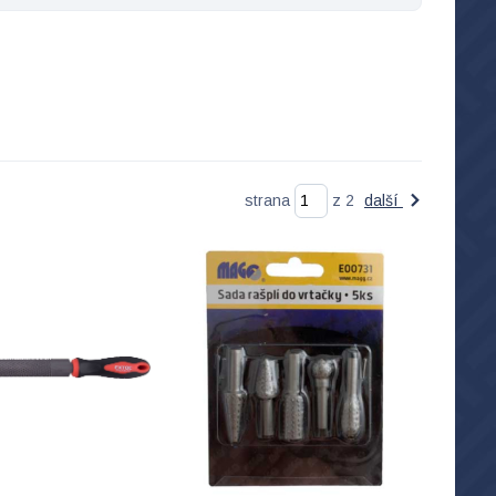
strana
z 2
další