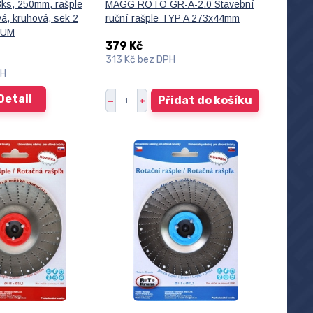
3ks, 250mm, rašple
MAGG ROTO GR-A-2.0 Stavební
á, kruhová, sek 2
ruční rašple TYP A 273x44mm
IUM
379 Kč
313 Kč
bez DPH
PH
Detail
Přidat do košíku