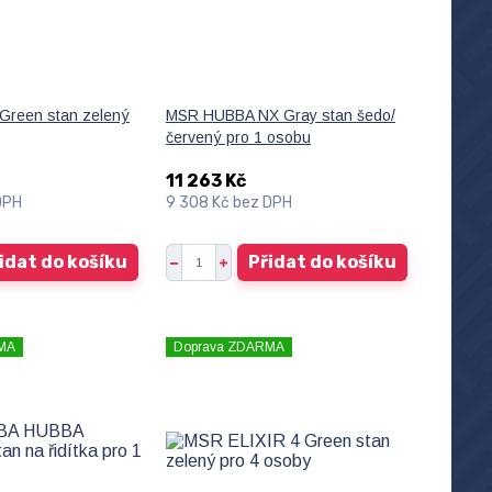
Green stan zelený
MSR HUBBA NX Gray stan šedo/
červený pro 1 osobu
11 263 Kč
DPH
9 308 Kč
bez DPH
idat do košíku
Přidat do košíku
MA
Doprava ZDARMA