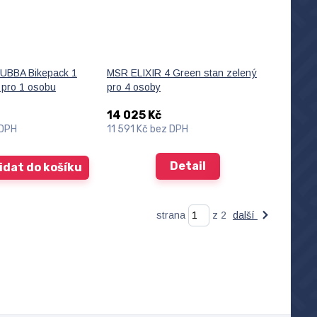
BBA Bikepack 1
MSR ELIXIR 4 Green stan zelený
a pro 1 osobu
pro 4 osoby
14 025 Kč
 DPH
11 591 Kč
bez DPH
Detail
idat do košíku
strana
z 2
další