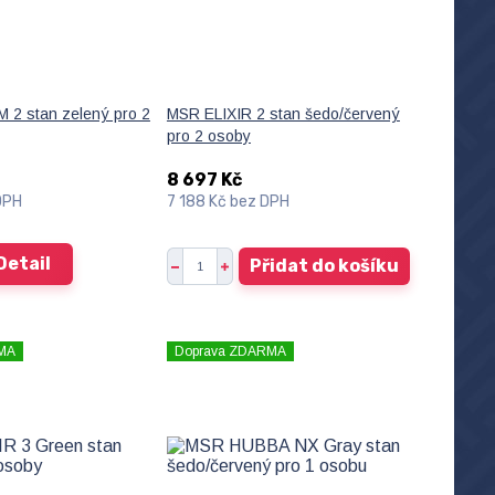
2 stan zelený pro 2
MSR ELIXIR 2 stan šedo/červený
pro 2 osoby
8 697 Kč
DPH
7 188 Kč
bez DPH
Detail
Přidat do košíku
MA
Doprava ZDARMA