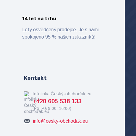
14 let na trhu
Lety osvědčený prodejce. Je s námi
spokojeno 95 % našich zákazníků!
Kontakt
Infolinka Český-obchoďák.eu
+420 605 538 133
(Po–Pá 9:00–16:00)
info@cesky-obchodak.eu