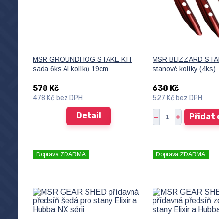
MSR GROUNDHOG STAKE KIT
MSR BLIZZARD STA
sada 6ks Al kolíků 19cm
stanové kolíky (4ks)
578 Kč
638 Kč
478 Kč
bez DPH
527 Kč
bez DPH
Detail
Přidat 
Doprava ZDARMA
Doprava ZDARMA