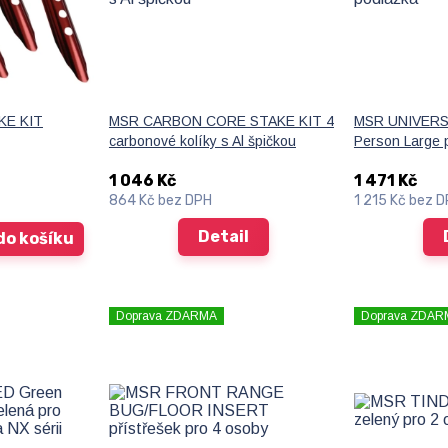
KE KIT
MSR CARBON CORE STAKE KIT 4
MSR UNIVERS
carbonové kolíky s Al špičkou
Person Large 
1 046 Kč
1 471 Kč
864 Kč
bez DPH
1 215 Kč
bez D
Detail
do košíku
Doprava ZDARMA
Doprava ZDAR