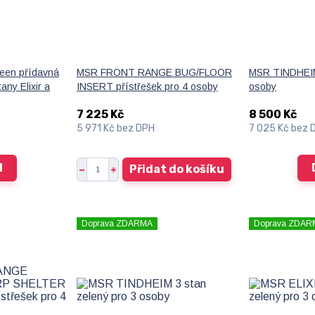
en přídavná
MSR FRONT RANGE BUG/FLOOR
MSR TINDHEIM 
any Elixir a
INSERT přístřešek pro 4 osoby
osoby
7 225 Kč
8 500 Kč
5 971 Kč
bez DPH
7 025 Kč
bez 
l
Přidat do košíku
Doprava ZDARMA
Doprava ZDAR