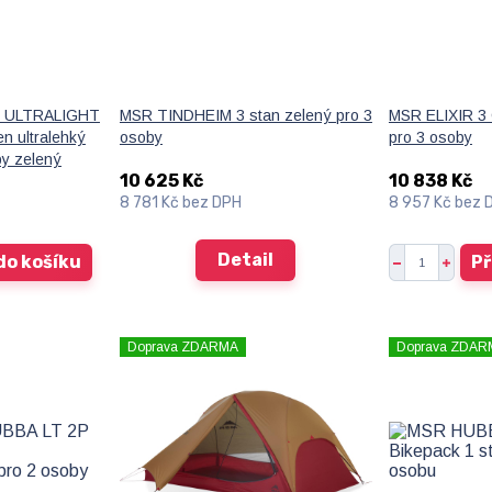
 ULTRALIGHT
MSR TINDHEIM 3 stan zelený pro 3
MSR ELIXIR 3 
 ultralehký
osoby
pro 3 osoby
by zelený
10 625 Kč
10 838 Kč
8 781 Kč
bez DPH
8 957 Kč
bez 
Detail
do košíku
Př
Doprava ZDARMA
Doprava ZDAR