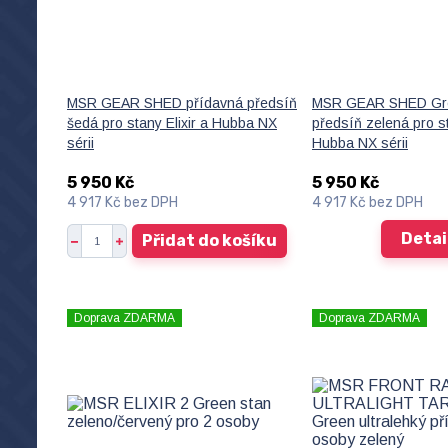
MSR GEAR SHED přídavná předsíň
MSR GEAR SHED Gre
šedá pro stany Elixir a Hubba NX
předsíň zelená pro st
sérii
Hubba NX sérii
5 950 Kč
5 950 Kč
4 917 Kč
bez DPH
4 917 Kč
bez DPH
Detai
Přidat do košíku
Doprava ZDARMA
Doprava ZDARMA