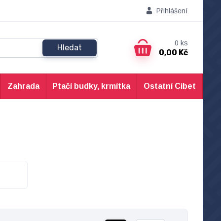
Přihlášení
0
ks
Hledat
0,00 Kč
Zahrada
Ptačí budky, krmítka
Ostatní Cibet