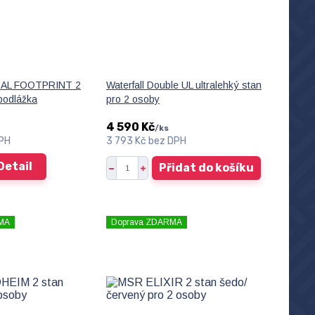
AL FOOTPRINT 2
Waterfall Double UL ultralehký stan
podlážka
pro 2 osoby
4 590 Kč
/
ks
PH
3 793 Kč
bez DPH
Detail
Přidat do košíku
MA
Doprava ZDARMA