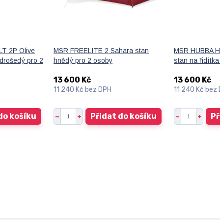
T 2P Olive
MSR FREELITE 2 Sahara stan
MSR HUBBA HU
drošedý pro 2
hnědý pro 2 osoby
stan na řidítk
13 600 Kč
13 600 Kč
11 240 Kč
bez DPH
11 240 Kč
bez
do košíku
Přidat do košíku
Př