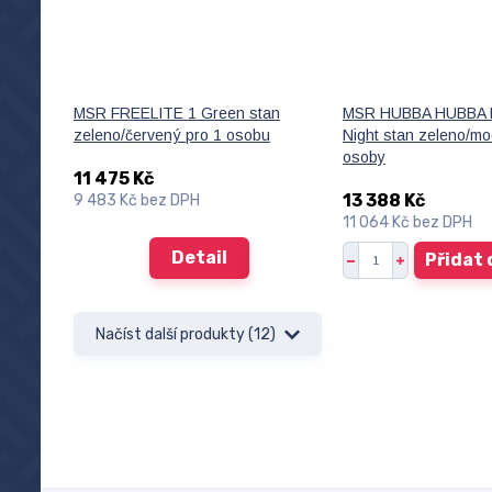
MSR FREELITE 1 Green stan
MSR HUBBA HUBBA L
zeleno/červený pro 1 osobu
Night stan zeleno/mo
osoby
11 475 Kč
13 388 Kč
9 483 Kč
bez DPH
11 064 Kč
bez DPH
Detail
Přidat 
Načíst další produkty (12)