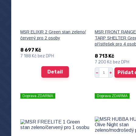
MSR ELIXIR 2 Green stan zeleno/
MSR FRONT RANGE
červený pro 2 osoby
TARP SHELTER Green
přístřešek pro 4 oso
8 697 Kč
8 713 Kč
7 188 Kč
bez DPH
7 200 Kč
bez DPH
Detail
Přidat 
Doprava ZDARMA
Doprava ZDARMA