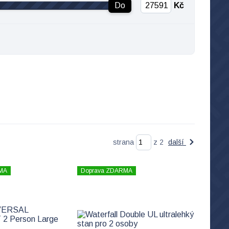
Do
Kč
strana
z 2
další
MA
Doprava ZDARMA