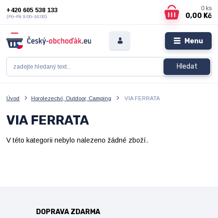
0
ks
+420 605 538 133
0,00 Kč
(Po–Pá 9:00–16:00)
Menu
Hledat
Úvod
Horolezectví, Outdoor, Camping
VIA FERRATA
VIA FERRATA
V této kategorii nebylo nalezeno žádné zboží.
DOPRAVA ZDARMA