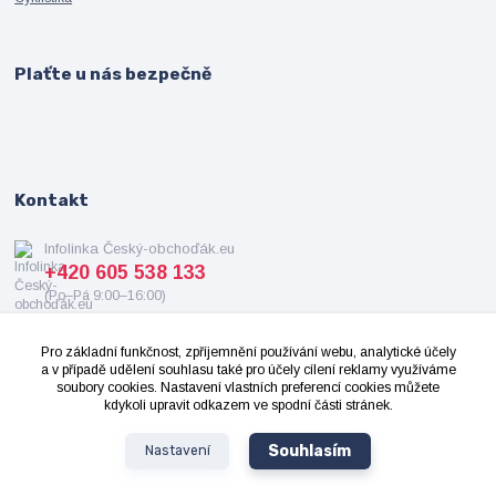
Plaťte u nás bezpečně
Kontakt
Infolinka Český-obchoďák.eu
+420 605 538 133
(Po–Pá 9:00–16:00)
info@cesky-obchodak.eu
Pro základní funkčnost, zpříjemnění používání webu, analytické účely
a v případě udělení souhlasu také pro účely cílení reklamy využíváme
soubory cookies. Nastavení vlastních preferencí cookies můžete
kdykoli upravit odkazem ve spodní části stránek.
Souhlasím
Nastavení
2008-2024 ©
Cesky-Obchodak.eu
- Všechna práva vyhrazena. Design od
OndrejDvorak.com