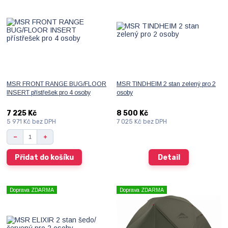
MSR FRONT RANGE BUG/FLOOR
MSR TINDHEIM 2 stan zelený pro 2
INSERT přístřešek pro 4 osoby
osoby
7 225 Kč
8 500 Kč
5 971 Kč
bez DPH
7 025 Kč
bez DPH
Přidat do košíku
Detail
Doprava ZDARMA
Doprava ZDARMA