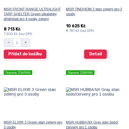
MSR FRONT RANGE ULTRALIGHT
MSR TINDHEIM 3 stan zelený pro 3
TARP SHELTER Green ultralehký
osoby
přístřešek pro 4 osoby zelený
10 625 Kč
8 713 Kč
8 781 Kč
bez DPH
7 200 Kč
bez DPH
Přidat do košíku
Detail
Doprava ZDARMA
Doprava ZDARMA
MSR ELIXIR 3 Green stan zelený pro
MSR HUBBA NX Gray stan šedo/
3 osoby
červený pro 1 osobu