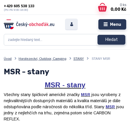
0
ks
+420 605 538 133
0,00 Kč
(Po–Pá 9:00–16:00)
Menu
Hledat
Úvod
Horolezectví, Outdoor, Camping
STANY
STANY MSR
MSR - stany
MSR - stany
Všechny stany špičkové americké značky
MSR
jsou vyrobeny z
nejkvalitnějších dostupných materiálů a kvalita materiálů je dále
odstupňována podle náročnosti do několika tříd. Stany
MSR
jsou
jedny z nejlehčích na trhu, zejména potom série CARBON
REFLEX.